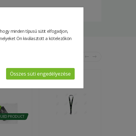
 hogy minden típusú sütit elfogadjon,
melyeket Ön kiválasztott a kötelezőkön
Összes süti engedélyezése
Phone Flip Case
John Deere Lanyard
John Deere 
NUED PRODUCT