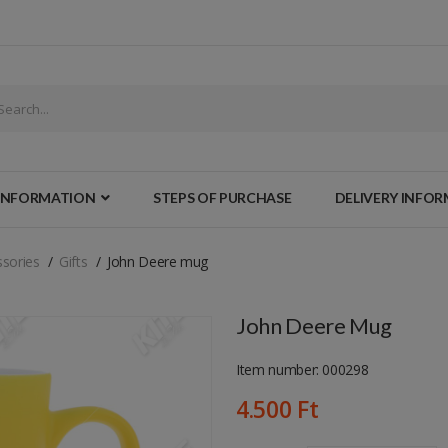
INFORMATION
STEPS OF PURCHASE
DELIVERY INFO
sories
Gifts
John Deere mug
John Deere Mug
Item number: 000298
4.500 Ft