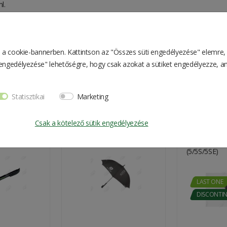
l.
china
yellow
en a cookie-bannerben. Kattintson az "Összes süti engedélyezése" elemre,
k engedélyezése" lehetőségre, hogy csak azokat a sütiket engedélyezze, a
Mug
0.4 kg
Statisztikai
Marketing
13*10*10.5 cm
Csak a kötelező sütik engedélyezése
en
John Deere Umbrella
John Deere I
(5/5S/5SE)
LAST ONE
DISCONTI