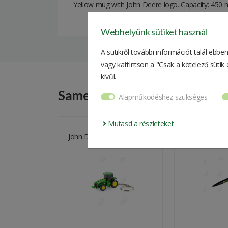
Yellow mug with John Deere logo. Capacity: 450 m
Material
Webhelyünk sütiket használ
Color
A sütikről további információt talál ebb
vagy kattintson a "Csak a kötelező süti
Product category
kívűl.
Weight
Same Products
Alapműködéshez szükséges
Package size
Mutasd a részleteket
ti-Functional
John Deere Key Ring
John Deere P