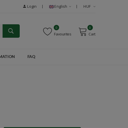
Login
English
HUF
0
0
Favourites
Cart
RMATION
FAQ