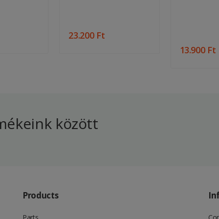
23.200 Ft
13.900 Ft
ékeink között
Products
In
Parts
Con