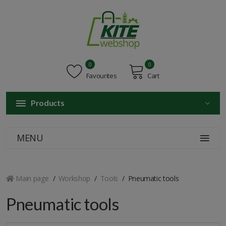
0
0
Favourites
Cart
Products
MENU
Main page
Workshop
Tools
Pneumatic tools
Pneumatic tools