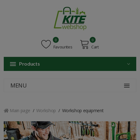
0
0
Favourites
Cart
Products
MENU
Main page
Workshop
Workshop equipment