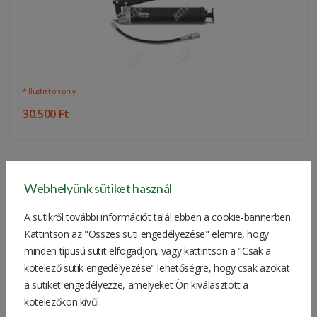
*Illustration only
30.500 Ft
MAKITA Laser Measuring (LD030P)
Webhelyünk sütiket használ
A sütikről további információt talál ebben a cookie-bannerben.
Kattintson az "Összes süti engedélyezése" elemre, hogy
minden típusú sütit elfogadjon, vagy kattintson a "Csak a
kötelező sütik engedélyezése" lehetőségre, hogy csak azokat
a sütiket engedélyezze, amelyeket Ön kiválasztott a
kötelezőkön kívűl.