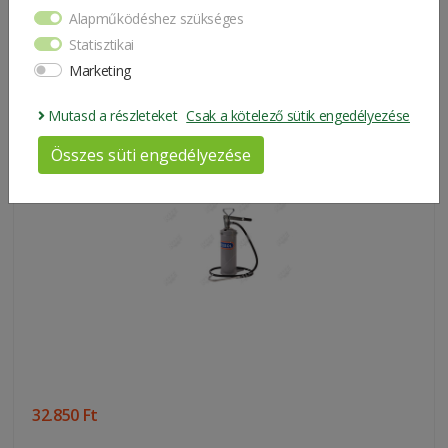
Alapműködéshez szükséges
Statisztikai
31.900 Ft
Marketing
Mutasd a részleteket
Csak a kötelező sütik engedélyezése
Összes süti engedélyezése
Grease Dispensing Unit-Mobile (16 Kg)
32.850 Ft