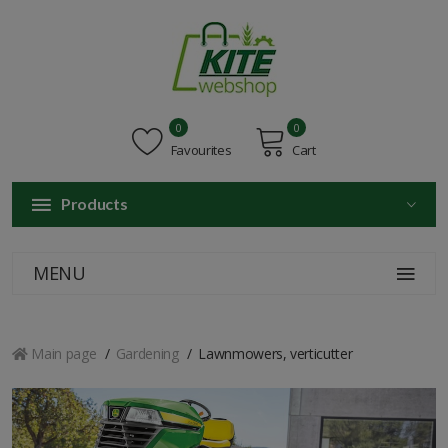
0
0
Favourites
Cart
Products
MENU
Main page
Gardening
Lawnmowers, verticutter