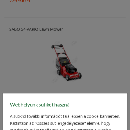
729.900 Ft
SABO 54-VARIO Lawn Mower
821.690 Ft
Webhelyünk sütiket használ
A sütikről további információt talál ebben a cookie-bannerben.
Kattintson az "Összes süti engedélyezése" elemre, hogy