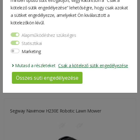
minden típusú sütit elfogadjon, vagy kattintson a "Csak a
Segway Navimow H215E Robotic Lawn Mower
kötelező sütik engedélyezése" lehetőségre, hogy csak azokat
a sütiket engedélyezze, amelyeket Ön kiválasztott a
kötelezőkön kívűl.
Alapműködéshez szükséges
Statisztikai
Marketing
Mutasd a részleteket
Csak a kötelező sütik engedélyezése
Összes süti engedélyezése
849.900 Ft
Segway Navimow H230E Robotic Lawn Mower