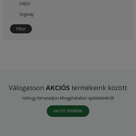
SABO
Segway
Filter
Válogasson
AKCIÓS
termékeink között
nehogy lemaradjon kihagyhatatlan ajánlatainkról!
AKCIÓS TERMÉKEK