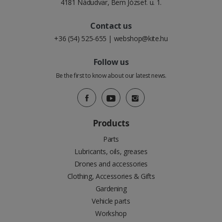
4181 Nádudvar, Bem József. u. 1.
Contact us
+36 (54) 525-655
|
webshop@kite.hu
Follow us
Be the first to know about our latest news.
Products
Parts
Lubricants, oils, greases
Drones and accessories
Clothing, Accessories & Gifts
Gardening
Vehicle parts
Workshop