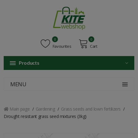
0
0
Favourites
Cart
Products
MENU
Main page
Gardening
Grass seeds and lown fertilizers
Drought resistant grass seed mixtures (3kg)