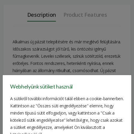
Description
Product Features
Alkalmas új pázsit telepítésére és már meglévő felújítására.
Időszakos szárazságot jól tűrő, kis öntözési igényű
fűmagkeverék. Levelei szélesek, színük sötétzöld, erezetük
erőteljes. Fontos rendszeres, hetenkénti nyírása, ennek
hiányában az állomány ritkulhat, csomósodhat. Új pázsit
2
telepítésénél 1 kg 25-30 m
-re elegendő, felújítás esetén
2
pedig 30-40 m
-re.
Webhelyünk sütiket használ
A sütikről további információt talál ebben a cookie-bannerben.
Összetétel:
Kattintson az "Összes süti engedélyezése" elemre, hogy
Nádas csenkesz: 55%
minden típusú sütit elfogadjon, vagy kattintson a "Csak a
Angol perje: 15%
kötelező sütik engedélyezése" lehetőségre, hogy csak azokat
Vörös csenkesz: 30%
a sütiket engedélyezze, amelyeket Ön kiválasztott a
Quantity