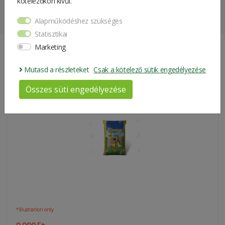
kötelezőkön kívűl.
3 kg
of one
Alapműködéshez szükséges
Weight
3 kg
Statisztikai
Marketing
Package
40*30*14 cm
Same Products
size
Mutasd a részleteket
Csak a kötelező sütik engedélyezése
Összes süti engedélyezése
Grass Seed Mixture For Shady Area (5kg)
*Illustration only