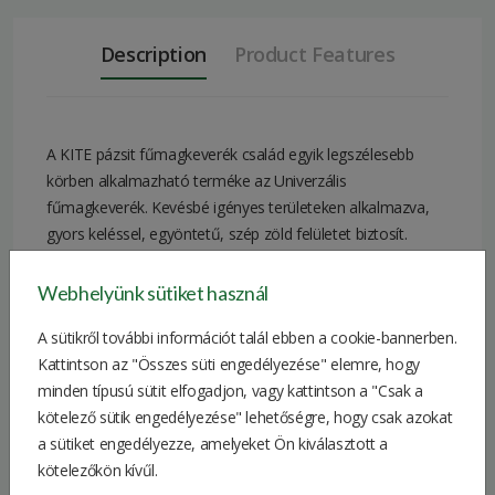
Description
Product Features
A KITE pázsit fűmagkeverék család egyik legszélesebb
körben alkalmazható terméke az Univerzális
fűmagkeverék. Kevésbé igényes területeken alkalmazva,
gyors keléssel, egyöntetű, szép zöld felületet biztosít.
Javasolt kijuttatandó mennyiség: új pázsit esetén 1 kg=25-
2
2
30 m
, felújítás esetén 1 kg=30-40 m
.
Webhelyünk sütiket használ
A sütikről további információt talál ebben a cookie-bannerben.
Összetétel:
Kattintson az "Összes süti engedélyezése" elemre, hogy
Angol perje: 85%
minden típusú sütit elfogadjon, vagy kattintson a "Csak a
Vörös csenkesz: 15%
kötelező sütik engedélyezése" lehetőségre, hogy csak azokat
Quantity
a sütiket engedélyezze, amelyeket Ön kiválasztott a
20 kg
of one
kötelezőkön kívűl.