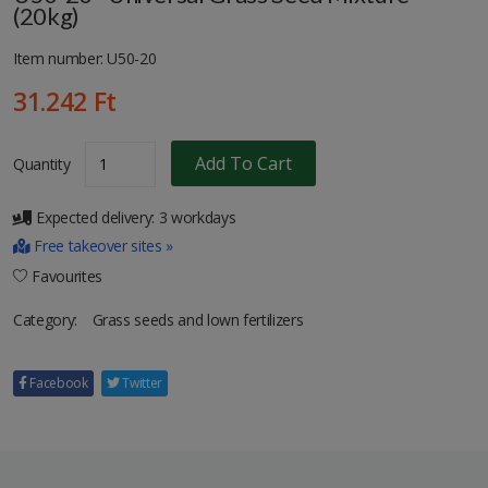
(20kg)
Item number: U50-20
31.242 Ft
Add To Cart
Quantity
Expected delivery: 3 workdays
Free takeover sites »
Favourites
Category:
Grass seeds and lown fertilizers
Facebook
Twitter