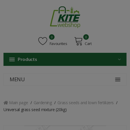
0
0
Favourites
Cart
Products
MENU
Main page
Gardening
Grass seeds and lown fertilizers
Universal grass seed mixture (20kg)