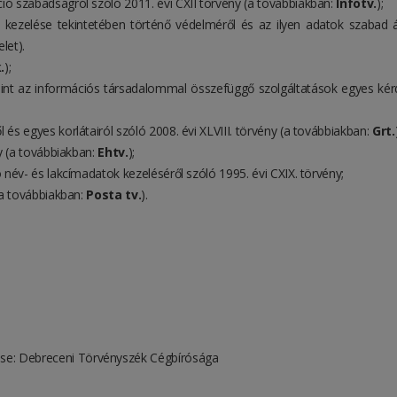
ció szabadságról szóló 2011. évi CXII törvény (a továbbiakban:
Infotv.
);
ezelése tekintetében történő védelméről és az ilyen adatok szabad ára
let).
.
);
mint az információs társadalommal összefüggő szolgáltatások egyes kérdés
 és egyes korlátairól szóló 2008. évi XLVIII. törvény (a továbbiakban:
Grt.
ny (a továbbiakban:
Ehtv.
);
ó név- és lakcímadatok kezeléséről szóló 1995. évi CXIX. törvény;
 (a továbbiakban:
Posta tv.
).
se: Debreceni Törvényszék Cégbírósága