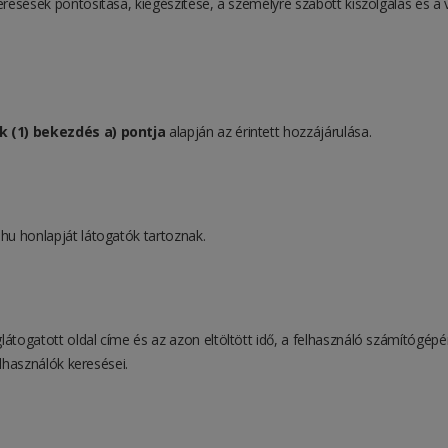
eresések pontosítása, kiegészítése, a személyre szabott kiszolgálás és 
kk (1) bekezdés a) pontja
alapján az érintett hozzájárulása.
hu honlapját látogatók tartoznak.
átogatott oldal címe és az azon eltöltött idő, a felhasználó számítógép
elhasználók keresései.