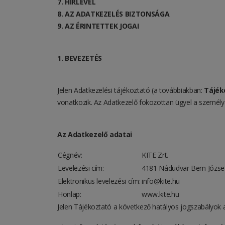
7. HÍRLEVÉL
8. AZ ADATKEZELÉS BIZTONSÁGA
9. AZ ÉRINTETTEK JOGAI
1. BEVEZETÉS
Jelen Adatkezelési tájékoztató (a továbbiakban:
Tájék
vonatkozik. Az Adatkezelő fokozottan ügyel a személy
Az Adatkezelő adatai
Cégnév:
KITE Zrt.
Levelezési cím:
4181 Nádudvar Bem József 
Elektronikus levelezési cím:
info@kite.hu
Honlap:
www.kite.hu
Jelen Tájékoztató a következő hatályos jogszabályok al