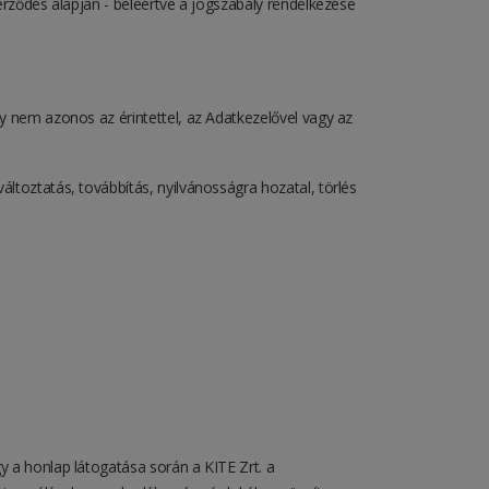
erződés alapján - beleértve a jogszabály rendelkezése
y nem azonos az érintettel, az Adatkezelővel vagy az
ltoztatás, továbbítás, nyilvánosságra hozatal, törlés
 a honlap látogatása során a KITE Zrt. a