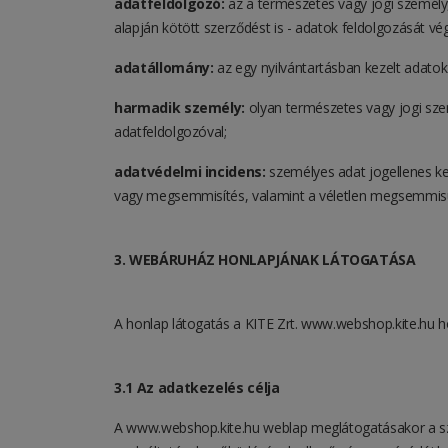
adatfeldolgozó:
az a természetes vagy jogi személy,
alapján kötött szerződést is - adatok feldolgozását vég
adatállomány:
az egy nyilvántartásban kezelt adato
harmadik személy:
olyan természetes vagy jogi szem
adatfeldolgozóval;
adatvédelmi incidens:
személyes adat jogellenes kez
vagy megsemmisítés, valamint a véletlen megsemmisül
3. WEBÁRUHÁZ HONLAPJÁNAK LÁTOGATÁSA
A honlap látogatás a KITE Zrt.
www.webshop.kite.hu
ho
3.1 Az adatkezelés célja
A
www.webshop.kite.hu
weblap meglátogatásakor a sze