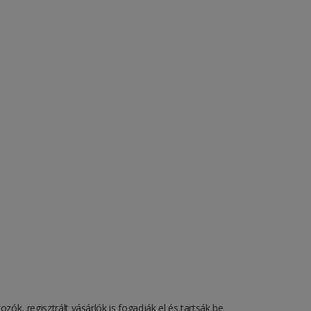
ozók, regisztrált vásárlók is fogadják el és tartsák be