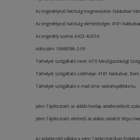
Az engedélyező hatóság megnevezése: Nádudvar Váro
Az engedélyező hatóság elérhetőségei: 4181 Nádudvar
Az engedély száma: 6423-4/2016
Adószám: 10668586-2-09
Tárhelyet szolgáltató neve: KITE Mezőgazdasági Szo
Tárhelyet szolgáltató székhelye: 4181 Nádudvar, Bem J
Tárhelyet szolgáltató e-mail címe: webshop@kite.hu
Jelen Tájékoztató az alábbi honlap adatkezelését sza
Jelen Tájékoztató elérhető az alábbi oldalról:
https://w
Az Adatkezelő vállalja a jelen Tájékoztatóban foglaltak 