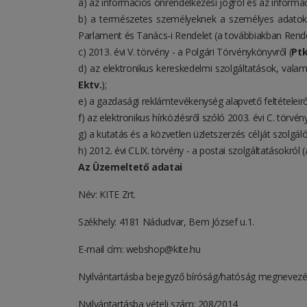
a) az információs önrendelkezési jogról és az informá
b) a természetes személyeknek a személyes adatok k
Parlament és Tanács-i Rendelet (a továbbiakban Rende
c) 2013. évi V. törvény - a Polgári Törvénykönyvről (
Ptk
d) az elektronikus kereskedelmi szolgáltatások, vala
Ektv.
);
e) a gazdasági reklámtevékenység alapvető feltételeiről
f) az elektronikus hírközlésről szóló 2003. évi C. törvé
g) a kutatás és a közvetlen üzletszerzés célját szolgál
h) 2012. évi CLIX. törvény - a postai szolgáltatásokról
Az Üzemeltető adatai
Név: KITE Zrt.
Székhely: 4181 Nádudvar, Bem József u.1.
E-mail cím: webshop@kite.hu
Nyilvántartásba bejegyző bíróság/hatóság megnevezé
Nyilvántartásba vételi szám: 208/2014