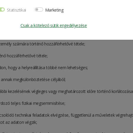
ált eszközt) vonatkozó döntéseket meghozza és végrehajtja, vagy az Ada
Statisztikai
Marketing
az adaton végzett bármely művelet vagy a műveletek összessége, így külön
e, továbbítása, nyilvánosságra hozatala, összehangolása vagy összekapcs
Csak a kötelező sütik engedélyezése
ykép-, hang- vagy kép- felvétel készítése, valamint a személy azonosításá
emély számára történő hozzáférhetővé tétele;
énő hozzáférhetővé tétele;
don, hogy a helyreállítása többé nem lehetséges;
a annak megkülönböztetése céljából;
vábbi kezelésének végleges vagy meghatározott időre történő korlátozása 
dozó teljes fizikai megsemmisítése;
solódó technikai feladatok elvégzése, függetlenül a műveletek végrehaj
tot az adaton végzik;