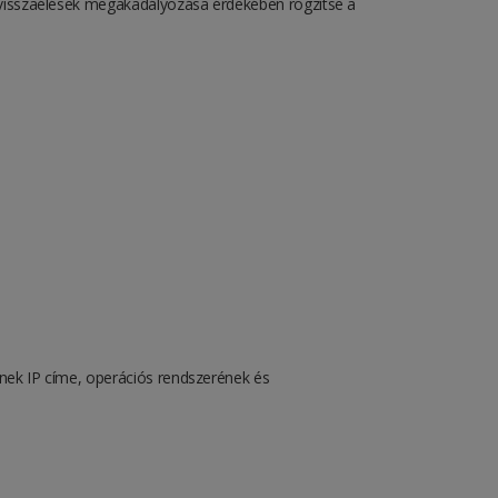
a visszaélések megakadályozása érdekében rögzítse a
ének IP címe, operációs rendszerének és