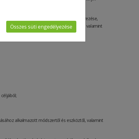
tfeldolgozóval végrehajtatja;
ösen gyűjtése, felvétele, rögzítése, rendszerezése,
olása, zárolása, törlése és megsemmisítése, valamint
Összes süti engedélyezése
ra alkalmas fizikai jellemzők rögzítése;
céljából;
tásához alkalmazott módszertől és eszköztől, valamint