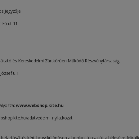
s Jegyzője
 Fő út 11.
lgáltató és Kereskedelmi Zártkörűen Működő Részvénytársaság
ózsef u.1.
bályozza:
www.webshop.kite.hu
ebshop.kite.hu/adatvedelmi_nyilatkozat
betartását és kéri, hogy különösen a honlap látogatói, a hírlevélre feliratk