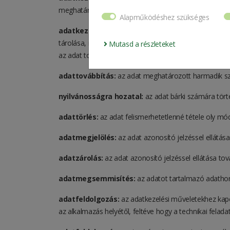
meghatározza, az adatkezelésre (beleértve a felhaszn
Alapműködéshez szükséges
adatkezelés:
az alkalmazott eljárástól függetlenül 
tárolása, megváltoztatása, felhasználása, lekérdezés
Mutasd a részleteket
az adat további felhasználásának megakadályozása, fén
adattovábbítás:
az adat meghatározott harmadik sz
nyilvánosságra hozatal:
az adat bárki számára tört
adattörlés:
az adat felismerhetetlenné tétele oly mó
adatmegjelölés:
az adat azonosító jelzéssel ellátás
adatzárolás:
az adat azonosító jelzéssel ellátása to
adatmegsemmisítés:
az adatot tartalmazó adathor
adatfeldolgozás:
az adatkezelési műveletekhez kapc
az alkalmazás helyétől, feltéve hogy a technikai felada