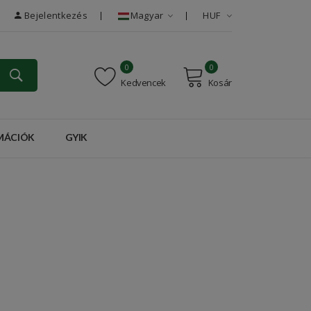
Bejelentkezés
Magyar
HUF
0
0
Kedvencek
Kosár
RMÁCIÓK
GYIK