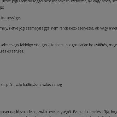
 illetve jogi személyiséggel nem rendelkező szervezet, aki vagy amely sz
zi;
k összessége;
ély, illetve jogi személyiséggel nem rendelkező szervezet, aki vagy amel
elése vagy feldolgozása, így különösen a jogosulatlan hozzáférés, megvá
és és sérülés.
nlapjára való kattintással valósul meg.
rver naplózza a felhasználó tevékenységét. Ezen adatkezelés célja, hogy