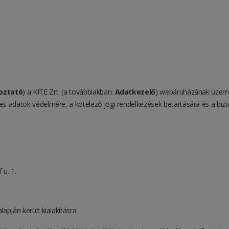
oztató
) a KITE Zrt. (a továbbiakban:
Adatkezelő
) webáruházának üzeme
es adatok védelmére, a kötelező jogi rendelkezések betartására és a biz
u. 1.
apján került kialakításra: