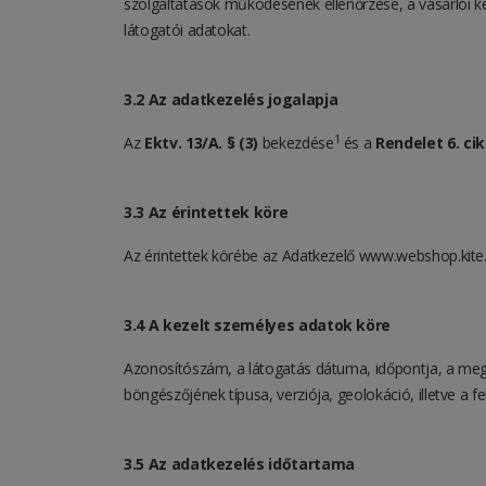
szolgáltatások működésének ellenőrzése, a vásárlói k
látogatói adatokat.
3.2 Az adatkezelés jogalapja
1
Az
Ektv. 13/A. § (3)
bekezdése
és a
Rendelet 6. ci
3.3 Az érintettek köre
Az érintettek körébe az Adatkezelő www.webshop.kite.
3.4 A kezelt személyes adatok köre
Azonosítószám, a látogatás dátuma, időpontja, a megl
böngészőjének típusa, verziója, geolokáció, illetve a f
3.5 Az adatkezelés időtartama