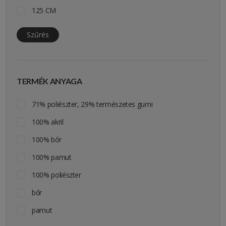
125 CM
Szűrés
TERMÉK ANYAGA
71% poliészter, 29% természetes gumi
100% akril
100% bőr
100% pamut
100% poliészter
bőr
pamut