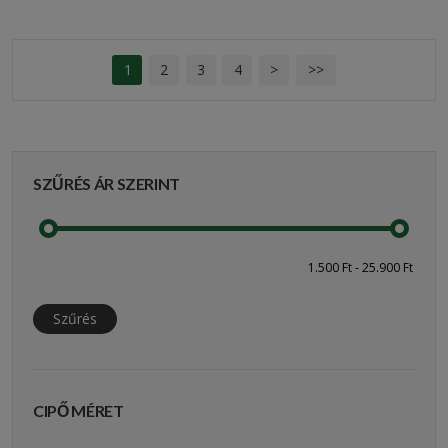
1
2
3
4
>
>>
SZŰRÉS ÁR SZERINT
Szűrés
CIPŐ MÉRET