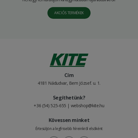
AKCIÓS TERMÉKEK
Cím
4181 Nádudvar, Bem József. u. 1.
Segíthetünk?
+36 (54) 525-655
|
webshop@kite.hu
Kövessen minket
Értesüljön a legfrisebb híreinkről elsőként