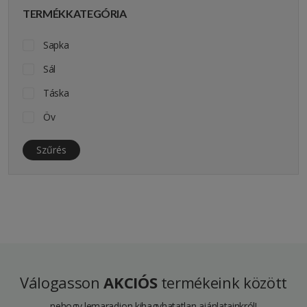
TERMÉKKATEGÓRIA
türkiz
zöld
Sapka
zöld-fekete
Sál
zöld-sárga
Táska
Öv
Szűrés
Válogasson
AKCIÓS
termékeink között
nehogy lemaradjon kihagyhatatlan ajánlatainkról!