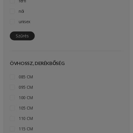
férfi
női
unisex
Szűrés
ÖVHOSSZ, DERÉKBŐSÉG
085 CM
095 CM
100 CM
105 CM
110 CM
115 CM