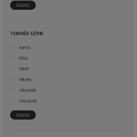
Szűrés
TERMÉK SZÍNE
barna
bézs
fehér
fekete
olívazöld
rózsaszín
szürke
Szűrés
sárga
terepszínű