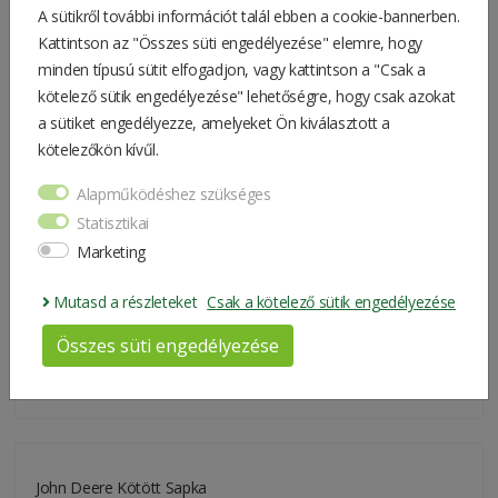
A sütikről további információt talál ebben a cookie-bannerben.
Kattintson az "Összes süti engedélyezése" elemre, hogy
minden típusú sütit elfogadjon, vagy kattintson a "Csak a
kötelező sütik engedélyezése" lehetőségre, hogy csak azokat
John Deere Kötött Sapka
a sütiket engedélyezze, amelyeket Ön kiválasztott a
kötelezőkön kívűl.
KIFUTÓ TERMÉK
Alapműködéshez szükséges
Statisztikai
Marketing
Mutasd a részleteket
Csak a kötelező sütik engedélyezése
Összes süti engedélyezése
6.500 Ft
John Deere Kötött Sapka