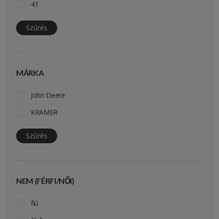
41
Szűrés
MÁRKA
John Deere
KRAMER
Szűrés
NEM (FÉRFI/NŐI)
fiú