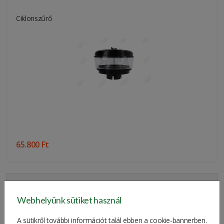
Ciklonszűrő
65.800 Ft
SZŰRÉS ÁR SZERINT
Webhelyünk sütiket használ
A sütikről további információt talál ebben a cookie-bannerben.