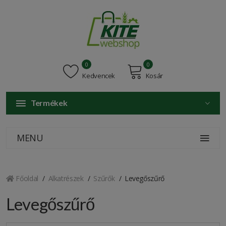
0
0
Kedvencek
Kosár
Termékek
MENU
Főoldal
Alkatrészek
Szűrők
Levegőszűrő
Levegőszűrő