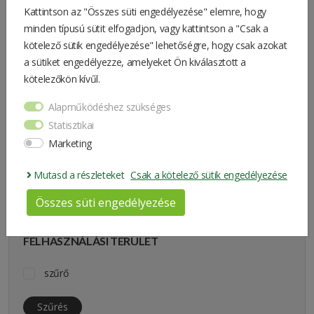
Kattintson az "Összes süti engedélyezése" elemre, hogy
minden típusú sütit elfogadjon, vagy kattintson a "Csak a
kötelező sütik engedélyezése" lehetőségre, hogy csak azokat
Szűrés
a sütiket engedélyezze, amelyeket Ön kiválasztott a
kötelezőkön kívűl.
Alapműködéshez szükséges
ALKATRÉSZTÍPUS
Statisztikai
eredeti
Marketing
Mutasd a részleteket
Csak a kötelező sütik engedélyezése
Szűrés
Összes süti engedélyezése
FELHASZNÁLÁSI TERÜLET
szűrő
Szűrés