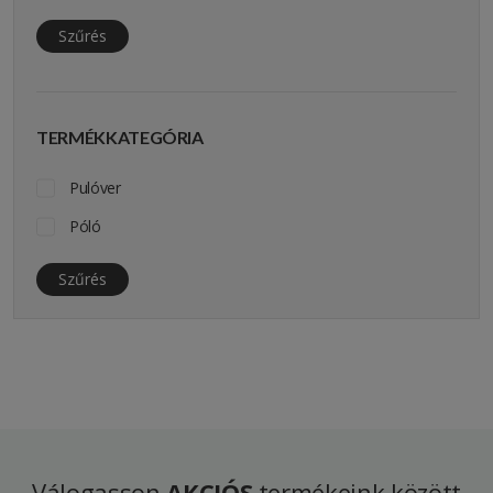
Szűrés
TERMÉKKATEGÓRIA
Pulóver
Póló
Szűrés
Válogasson
AKCIÓS
termékeink között