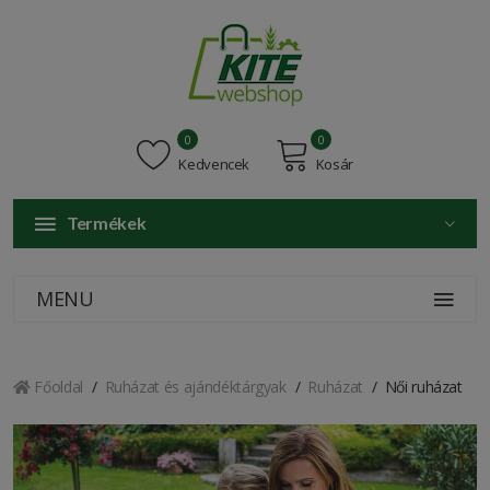
0
0
Kedvencek
Kosár
Termékek
MENU
Főoldal
Ruházat és ajándéktárgyak
Ruházat
Női ruházat