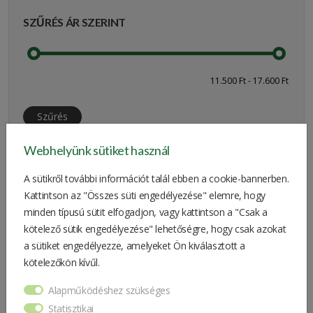
SZŰRÉS ÁR SZERINT
Szűrés
Webhelyünk sütiket használ
A sütikről további információt talál ebben a cookie-bannerben.
MÁRKA
Kattintson az "Összes süti engedélyezése" elemre, hogy
minden típusú sütit elfogadjon, vagy kattintson a "Csak a
John Deere
kötelező sütik engedélyezése" lehetőségre, hogy csak azokat
a sütiket engedélyezze, amelyeket Ön kiválasztott a
Szűrés
kötelezőkön kívűl.
Alapműködéshez szükséges
Statisztikai
MÉRETEK