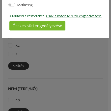
Marketing
2XL
Mutasd a részleteket
Csak a kötelező sütik engedélyezése
L
Összes süti engedélyezése
M
S
XL
XS
Szűrés
NEM (FÉRFI/NŐI)
női