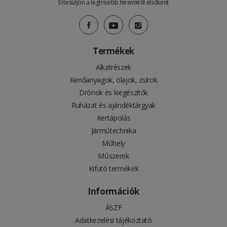
Értesüljön a legfrisebb híreinkről elsőként
Termékek
Alkatrészek
Kenőanyagok, olajok, zsírok
Drónok és kiegészítők
Ruházat és ajándéktárgyak
Kertápolás
Járműtechnika
Műhely
Műszerek
Kifutó termékek
Információk
ÁSZF
Adatkezelési tájékoztató