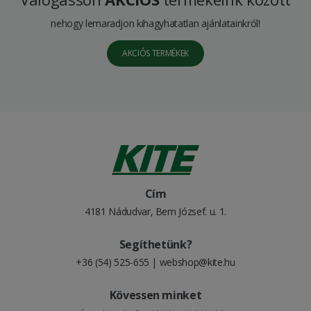
nehogy lemaradjon kihagyhatatlan ajánlatainkról!
AKCIÓS TERMÉKEK
Cím
4181 Nádudvar, Bem József. u. 1.
Segíthetünk?
+36 (54) 525-655
|
webshop@kite.hu
Kövessen minket