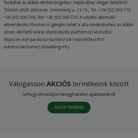
fordulhat az alábbi elérhetőségeken:
Hajdú-Bihar Megyei Békéltető
Testület (4025 Debrecen, Vörösmarty u. 13-15., Tel.: +36 (52) 500-710,
+36 (52) 500-745, Fax: +36 (52) 500-720
. A vásárló alternatív
vitarendezési fórumot is igénybe vehet a vita rendezéséhez az alábbi
címen elérhető online vitarendezési platformon keresztül:
https://ec.europa.eu/consumers/odr/main/index.cfm?
event=main.home2.show&lng=HU
.
Válogasson
AKCIÓS
termékeink között
nehogy lemaradjon kihagyhatatlan ajánlatainkról!
AKCIÓS TERMÉKEK