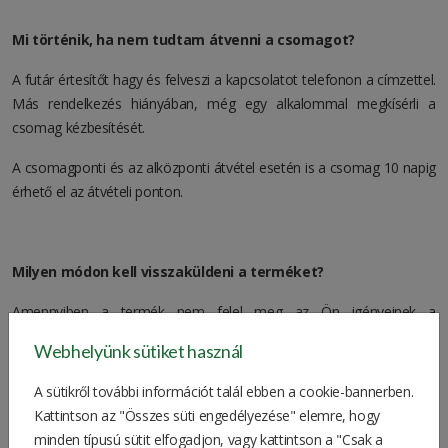
Mi történik, ha nem tudtam átvenni a csomagot?
A futár értesítőt hagy és felveszi a kapcsolatot telefonon a címzettel.
Más rendelkezés hiányában, még egy alkalommal megkísérli a
csomag kézbesítését.
A csomagponti és az alközponti átvétel esetén is a csomag 10 napig
érhető el az átvételi ponton.
Milyen módon kell visszaküldeni a terméket?
Amennyiben a termék nem felel meg az Ön igényeinek a
kézhezvételtől számított 14 napon belül visszaküldheti azt
Webhelyünk sütiket használ
számunkra.
A sütikről további információt talál ebben a cookie-bannerben.
Kattintson az "Összes süti engedélyezése" elemre, hogy
A termékek visszajuttatásához részletes segítséget talál az
minden típusú sütit elfogadjon, vagy kattintson a "Csak a
Elállás és