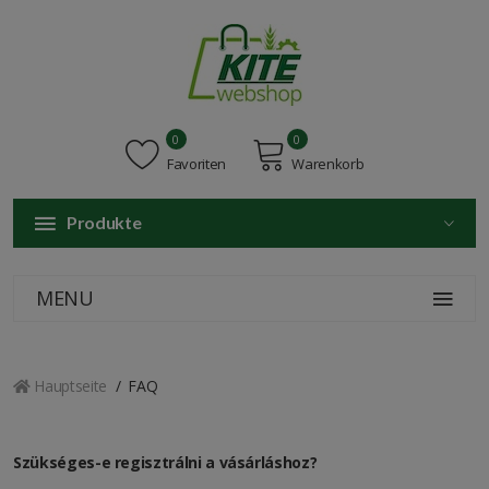
0
0
Favoriten
Warenkorb
Produkte
MENU
Hauptseite
FAQ
Szükséges-e regisztrálni a vásárláshoz?