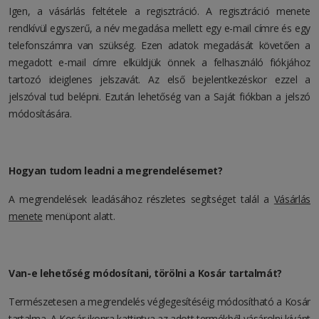
Igen, a vásárlás feltétele a regisztráció. A regisztráció menete
rendkívül egyszerű, a név megadása mellett egy e-mail címre és egy
telefonszámra van szükség. Ezen adatok megadását követően a
megadott e-mail címre elküldjük önnek a felhasználó fiókjához
tartozó ideiglenes jelszavát. Az első bejelentkezéskor ezzel a
jelszóval tud belépni. Ezután lehetőség van a Saját fiókban a jelszó
módosítására.
Hogyan tudom leadni a megrendelésemet?
A megrendelések leadásához részletes segítséget talál a
Vásárlás
menete
menüpont alatt.
Van-e lehetőség módosítani, törölni a Kosár tartalmát?
Természetesen a megrendelés véglegesítéséig módosítható a Kosár
tartalma. A Kosár ikonra kattintva az adott termékből vásárolni kívánt