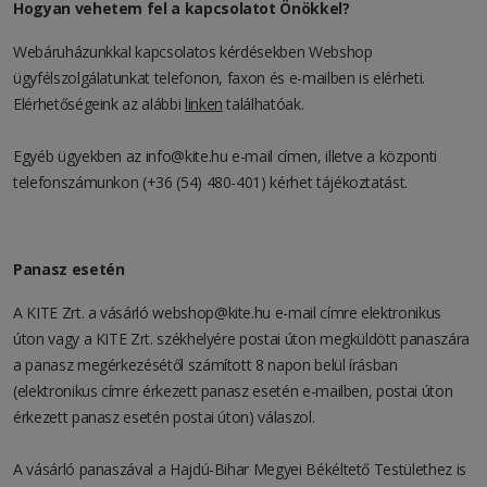
Hogyan vehetem fel a kapcsolatot Önökkel?
Webáruházunkkal kapcsolatos kérdésekben Webshop
ügyfélszolgálatunkat telefonon, faxon és e-mailben is elérheti.
Elérhetőségeink az alábbi
linken
találhatóak.
Egyéb ügyekben az info@kite.hu e-mail címen, illetve a központi
telefonszámunkon (+36 (54) 480-401) kérhet tájékoztatást.
Panasz esetén
A KITE Zrt. a vásárló
webshop@kite.hu
e-mail címre elektronikus
úton vagy a KITE Zrt. székhelyére postai úton megküldött panaszára
a panasz megérkezésétől számított 8 napon belül írásban
(elektronikus címre érkezett panasz esetén e-mailben, postai úton
érkezett panasz esetén postai úton) válaszol.
A vásárló panaszával a Hajdú-Bihar Megyei Békéltető Testülethez is