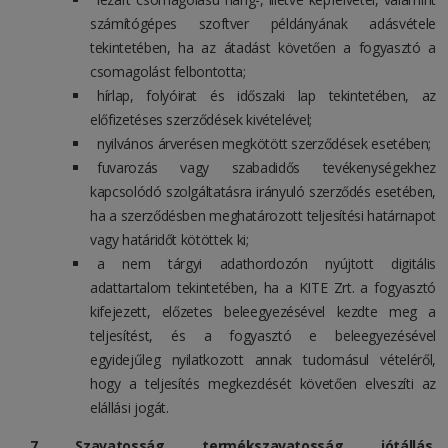
számítógépes szoftver példányának adásvétele
tekintetében, ha az átadást követően a fogyasztó a
csomagolást felbontotta;
hírlap, folyóirat és időszaki lap tekintetében, az
előfizetéses szerződések kivételével;
nyilvános árverésen megkötött szerződések esetében;
fuvarozás vagy szabadidős tevékenységekhez
kapcsolódó szolgáltatásra irányuló szerződés esetében,
ha a szerződésben meghatározott teljesítési határnapot
vagy határidőt kötöttek ki;
a nem tárgyi adathordozón nyújtott digitális
adattartalom tekintetében, ha a KITE Zrt. a fogyasztó
kifejezett, előzetes beleegyezésével kezdte meg a
teljesítést, és a fogyasztó e beleegyezésével
egyidejűleg nyilatkozott annak tudomásul vételéről,
hogy a teljesítés megkezdését követően elveszíti az
elállási jogát.
Szavatosság, termékszavatosság, jótállás,