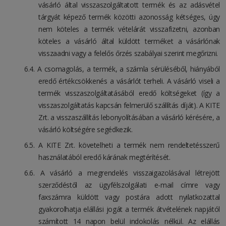
vásárló által visszaszolgáltatott termék és az adásvétel
tárgyát képező termék közötti azonosság kétséges, úgy
nem köteles a termék vételárát visszafizetni, azonban
köteles a vásárló által küldött terméket a vásárlónak
visszaadni vagy a felelős őrzés szabályai szerint megőrizni.
A csomagolás, a termék, a számla sérüléséből, hiányából
eredő értékcsökkenés a vásárlót terheli. A vásárló viseli a
termék visszaszolgáltatásából eredő költségeket (így a
visszaszolgáltatás kapcsán felmerülő szállítás díját). A KITE
Zrt. a visszaszállítás lebonyolításában a vásárló kérésére, a
vásárló költségére segédkezik.
A KITE Zrt. követelheti a termék nem rendeltetésszerű
használatából eredő kárának megtérítését.
A vásárló a megrendelés visszaigazolásával létrejött
szerződéstől az ügyfélszolgálati e-mail címre vagy
faxszámra küldött vagy postára adott nyilatkozattal
gyakorolhatja elállási jogát a termék átvételének napjától
számított 14 napon belül indokolás nélkül. Az elállás