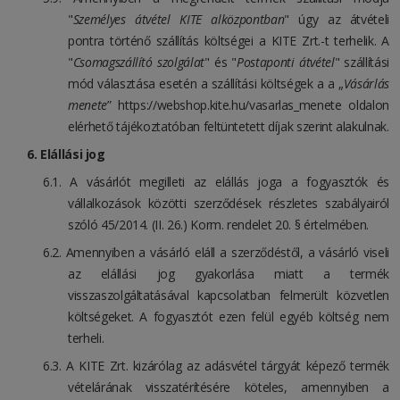
"
Személyes átvétel KITE alközpontban
" úgy az átvételi
pontra történő szállítás költségei a KITE Zrt.-t terhelik. A
"
Csomagszállító szolgálat
" és "
Postaponti átvétel
" szállítási
mód választása esetén a szállítási költségek a a „
Vásárlás
menete
”
https://webshop.kite.hu/vasarlas_menete
oldalon
elérhető tájékoztatóban feltüntetett díjak szerint alakulnak.
Elállási jog
A vásárlót megilleti az elállás joga a fogyasztók és
vállalkozások közötti szerződések részletes szabályairól
szóló 45/2014. (II. 26.) Korm. rendelet 20. § értelmében.
Amennyiben a vásárló eláll a szerződéstől, a vásárló viseli
az elállási jog gyakorlása miatt a termék
visszaszolgáltatásával kapcsolatban felmerült közvetlen
költségeket. A fogyasztót ezen felül egyéb költség nem
terheli.
A KITE Zrt. kizárólag az adásvétel tárgyát képező termék
vételárának visszatérítésére köteles, amennyiben a