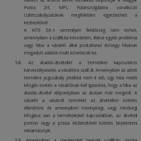
Posta Zrt. MPL Futárszolgálatra vonatkozó
Üzletszabályzatának megfelelően egyeztetheti a
kézbesítővel.
A KITE Zrt.-t semmilyen felelősség nem terheli,
amennyiben a szállítási késedelem, illetve egyéb probléma
vagy hiba a vásárló által pontatlanul és/vagy hibásan
megadott adatok miatt következik be.
Az átadás-átvétellel a termékkel kapcsolatos
kárveszélyviselés a vásárlóra száll át. Amennyiben az adott
termékre jogszabály jótállást nem ír elő, úgy hiba miatti
kifogás esetén a vásárlónak kell igazolnia, hogy a hiba az
átadás-átvétel időpontjában az áruban már megvolt. A
vásárló a vásárolt terméket az átvételkor köteles
ellenőrizni, és amennyiben mennyiségi, vagy minőségi
kifogása van a termék(ek)kel kapcsolatban, az átvételi
ponton vagy a postai kézbesítőnél köteles bejelenteni
reklamációját.
Amennyiben a megrendelt termék szállítási módja