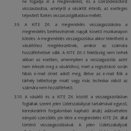
ne fogadja el a megrendelést, és a szerződéskötést
visszautasítsa, amelyről a vásárlót értesíti, az esetleges
teljesített fizetés visszaszolgáltatása mellett.
A KITE Zrt. a megrendelés visszaigazolására a
megrendelés beérkezésének napját követő munkanapon
köteles. A megrendelés visszaigazolása akkor tekinthető a
vásárlóhoz megérkezettnek, amikor az számára
hozzáférhetővé válik. A KITE Zrt.-t felelősség nem terheli
abban az esetben, amennyiben a visszaigazolás azért
nem érkezik meg a vásárlóhoz, mert a regisztráció során
hibás e-mail címet adott meg, illetve az e-mail fiók a
tárhely telítettsége miatt vagy más technikai okból az
számára nem hozzáférhető.
A vásárló és a KITE Zrt. között a visszaigazolásban
foglaltak szerint jelen Üzletszabályzat tartalmával egyező,
kereskedelmi forgalomban kapható áru(k) adásvételére
irányuló szerződés jön létre a megrendelés KITE Zrt. által
történő visszaigazolásával. A jelen Üzletszabályzat