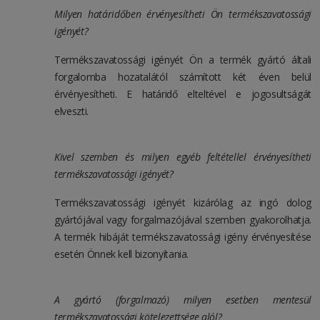
Milyen határidőben érvényesítheti Ön termékszavatossági
igényét?
Termékszavatossági igényét Ön a termék gyártó általi
forgalomba hozatalától számított két éven belül
érvényesítheti. E határidő elteltével e jogosultságát
elveszti.
Kivel szemben és milyen egyéb feltétellel érvényesítheti
termékszavatossági igényét?
Termékszavatossági igényét kizárólag az ingó dolog
gyártójával vagy forgalmazójával szemben gyakorolhatja.
A termék hibáját termékszavatossági igény érvényesítése
esetén Önnek kell bizonyítania.
A gyártó (forgalmazó) milyen esetben mentesül
termékszavatossági kötelezettsége alól?