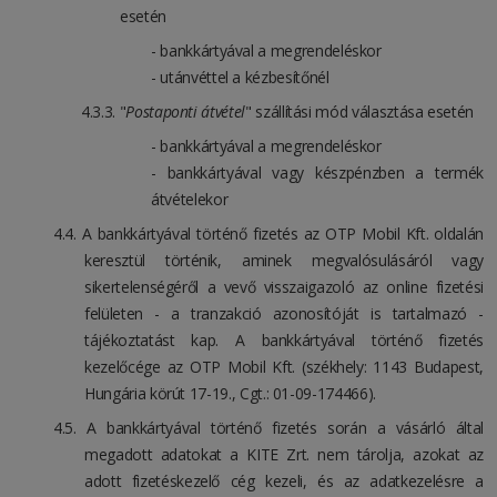
esetén
- bankkártyával a megrendeléskor
- utánvéttel a kézbesítőnél
"
Postaponti átvétel
" szállítási mód választása esetén
- bankkártyával a megrendeléskor
- bankkártyával vagy készpénzben a termék
átvételekor
A bankkártyával történő fizetés az OTP Mobil Kft. oldalán
keresztül történik, aminek megvalósulásáról vagy
sikertelenségéről a vevő visszaigazoló az online fizetési
felületen - a tranzakció azonosítóját is tartalmazó -
tájékoztatást kap. A bankkártyával történő fizetés
kezelőcége az OTP Mobil Kft. (székhely: 1143 Budapest,
Hungária körút 17-19., Cgt.: 01-09-174466).
A bankkártyával történő fizetés során a vásárló által
megadott adatokat a KITE Zrt. nem tárolja, azokat az
adott fizetéskezelő cég kezeli, és az adatkezelésre a