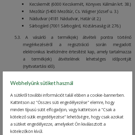
Kecskemét (6000 Kecskemét, Könyves Kálmán krt. 38.)
Mezőtúr (5400 Mezőtúr, Cs. Wágner József u. 3.)
Nádudvar (4181 Nádudvar, Határ út 2.)
Sárbogárd (7001 Sárbogárd, Köztársaság út 276.)
A vásárló a termék(ek) átvételi pontra történő
megérkezéséről a regisztráció során megadott
elektronikus levélcímére értesítést kap, amely tartalmazza
a termék(ek) átvételének lehetséges időpontját
(nyitvatartási idő).
A vásárló a termékek(et) az értesítés kézhezvételétől
Webhelyünk sütiket használ
számított 5 munkanapon belül köteles átvenni, az
átvételkor a rendelés visszaigazolásának egy példányát
A sütikről további információt talál ebben a cookie-bannerben.
köteles az átvételi ponton bemutatni. A KITE Zrt. nem felel
Kattintson az "Összes süti engedélyezése" elemre, hogy
azon károkért, amely abból ered, hogy a vásárló az
minden típusú sütit elfogadjon, vagy kattintson a "Csak a
értesítést követően a terméket nem vette át vagy
kötelező sütik engedélyezése" lehetőségre, hogy csak azokat
késedelmesen vette át. Amennyiben a vásárló nem veszi
a sütiket engedélyezze, amelyeket Ön kiválasztott a
át a termék(ek)et az átvételi értesítő megküldésétől
kötelezőkön kívűl.
számított 5 munkanapon belül, a KITE Zrt. jogosult a