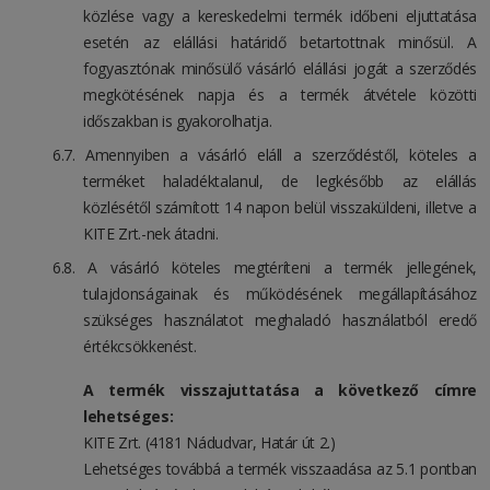
közlése vagy a kereskedelmi termék időbeni eljuttatása
esetén az elállási határidő betartottnak minősül. A
fogyasztónak minősülő vásárló elállási jogát a szerződés
megkötésének napja és a termék átvétele közötti
időszakban is gyakorolhatja.
Amennyiben a vásárló eláll a szerződéstől, köteles a
terméket haladéktalanul, de legkésőbb az elállás
közlésétől számított 14 napon belül visszaküldeni, illetve a
KITE Zrt.-nek átadni.
A vásárló köteles megtéríteni a termék jellegének,
tulajdonságainak és működésének megállapításához
szükséges használatot meghaladó használatból eredő
értékcsökkenést.
A termék visszajuttatása a következő címre
lehetséges:
KITE Zrt. (4181 Nádudvar, Határ út 2.)
Lehetséges továbbá a termék visszaadása az 5.1 pontban