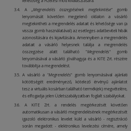
lehetőség a Fizetési mód kiválasztására.
A „
Megrendelés összegzésének megtekintése
” gomb
lenyomását követően megjelenő oldalon a vásárló
megtekintheti a megrendelés adatait és lehetősége van (a
vissza gomb használatával) az esetleges adatbeviteli hibák
azonosítására és kijavítására. Amennyiben a megrendelés
adatait a vásárló helyesnek találja a megrendelés
összegzése alatt található "
Megrendelés
" gomb
lenyomásával a vásárló jóváhagyja és a KITE Zrt. részére
továbbítja a megrendelést.
A vásárló a "
Megrendelés
" gomb lenyomásával ajánlati
kötöttségét eredményező, kötelező érvényű ajánlatot
tesz a virtuális kosárban található termék(ek) megvételére,
és elfogadja jelen Üzletszabályzatban foglalt szabályokat.
A KITE Zrt. a rendelés megérkezését követően
automatikusan a vásárló megrendelésének megérkezését
igazoló elektronikus levelet küld a vásárló - regisztráció
során megadott - elektronikus levelezési címére, amely