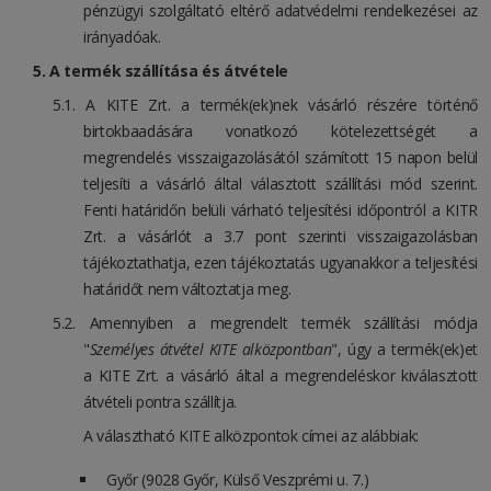
pénzügyi szolgáltató eltérő adatvédelmi rendelkezései az
irányadóak.
A termék szállítása és átvétele
A KITE Zrt. a termék(ek)nek vásárló részére történő
birtokbaadására vonatkozó kötelezettségét a
megrendelés visszaigazolásától számított 15 napon belül
teljesíti a vásárló által választott szállítási mód szerint.
Fenti határidőn belüli várható teljesítési időpontról a KITR
Zrt. a vásárlót a 3.7 pont szerinti visszaigazolásban
tájékoztathatja, ezen tájékoztatás ugyanakkor a teljesítési
határidőt nem változtatja meg.
Amennyiben a megrendelt termék szállítási módja
"
Személyes átvétel KITE alközpontban
", úgy a termék(ek)et
a KITE Zrt. a vásárló által a megrendeléskor kiválasztott
átvételi pontra szállítja.
A választható KITE alközpontok címei az alábbiak:
Győr (9028 Győr, Külső Veszprémi u. 7.)