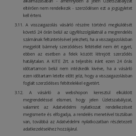
alkalmazásában - amennyiben a jelen Üzletszabályzat
eltérően nem rendelkezik - szerződésen ezt a jogügyletet
kell érteni.
A visszaigazolás vásárló részére történő megküldését
követő 24 órán belül az ügyfélszolgálatnál a megrendelés
számának feltüntetésével jelezheti, ha a visszaigazolásban
megjelölt bármely szerződéses feltétellel nem ért egyet,
ebben az esetben a felek között létrejött szerződés
hatálytalan. A KITE Zrt. a teljesítés iránt ezen 24 órás
időtartamon belül nem intézkedik kivéve, ha a vásárló
ezen időtartam letelte előtt jelzi, hogy a visszaigazolásban
foglalt szerződéses feltételekkel egyetért.
A vásárló a webshopon keresztül elküldött
megrendeléssel elismeri, hogy jelen Üzletszabályzat,
valamint az Adatvédelmi nyilatkozat rendelkezéseit
megismerte és elfogadja, a rendelés menetével tisztában
van, továbbá az Adatvédelmi nyilatkozatban részletezett
adatkezelésekhez hozzájárul.