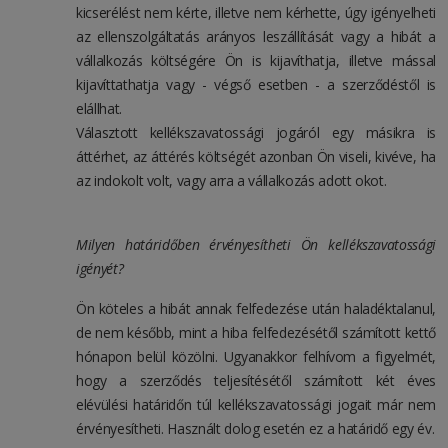
kicserélést nem kérte, illetve nem kérhette, úgy igényelheti
az ellenszolgáltatás arányos leszállítását vagy a hibát a
vállalkozás költségére Ön is kijavíthatja, illetve mással
kijavíttathatja vagy - végső esetben - a szerződéstől is
elállhat.
Választott kellékszavatossági jogáról egy másikra is
áttérhet, az áttérés költségét azonban Ön viseli, kivéve, ha
az indokolt volt, vagy arra a vállalkozás adott okot.
Milyen határidőben érvényesítheti Ön kellékszavatossági
igényét?
Ön köteles a hibát annak felfedezése után haladéktalanul,
de nem később, mint a hiba felfedezésétől számított kettő
hónapon belül közölni. Ugyanakkor felhívom a figyelmét,
hogy a szerződés teljesítésétől számított két éves
elévülési határidőn túl kellékszavatossági jogait már nem
érvényesítheti. Használt dolog esetén ez a határidő egy év.