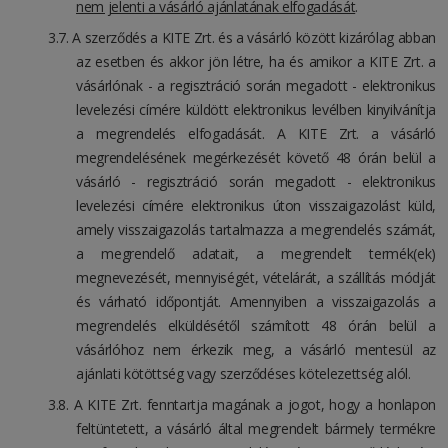
nem jelenti a vásárló ajánlatának elfogadását
.
A szerződés a KITE Zrt. és a vásárló között kizárólag abban
az esetben és akkor jön létre, ha és amikor a KITE Zrt. a
vásárlónak - a regisztráció során megadott - elektronikus
levelezési címére küldött elektronikus levélben kinyilvánítja
a megrendelés elfogadását. A KITE Zrt. a vásárló
megrendelésének megérkezését követő 48 órán belül a
vásárló - regisztráció során megadott - elektronikus
levelezési címére elektronikus úton visszaigazolást küld,
amely visszaigazolás tartalmazza a megrendelés számát,
a megrendelő adatait, a megrendelt termék(ek)
megnevezését, mennyiségét, vételárát, a szállítás módját
és várható időpontját. Amennyiben a visszaigazolás a
megrendelés elküldésétől számított 48 órán belül a
vásárlóhoz nem érkezik meg, a vásárló mentesül az
ajánlati kötöttség vagy szerződéses kötelezettség alól.
A KITE Zrt. fenntartja magának a jogot, hogy a honlapon
feltüntetett, a vásárló által megrendelt bármely termékre