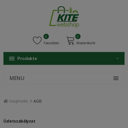
0
0
Favoriten
Warenkorb
Produkte
MENU
Hauptseite
AGB
Üzletszabályzat