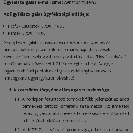
Ügyfélszolgálat e-mail címe:
webshop@kite.hu
Az ügyfélszolgálat ügyfélszolgálati ideje:
Hétfő - Csütörtök: 07:30 - 16:30
Péntek: 07:30 - 14:00
Az ügyfélszolgálat munkaszüneti napokon nem üzemel. Az
ünnepnapok környékén előforduló munkanapáthelyezések
következtében esetleg változó nyitvatartási idő az "Ügyfélszolgálat"
menüpontnál a következő 1-2 hétre megtekinthető. Az egyes
ingyenes átvételi pontok esetleges speciális nyitvatartása is
mindegyiknél ugyanígy külön olvasható.
A szerződés tárgyának lényeges tulajdonságai
A honlapon feltüntetett termékek főbb jellemzőit az adott
termékhez tartozó ismertető tartalmazza. Az ismertető
leírás fogyasztó általi téves értelmezéséből eredő károkért
a KITE Zrt.-t felelősség nem terheli.
A KITE Zrt. elvárható gondossággal kezeli a honlapon