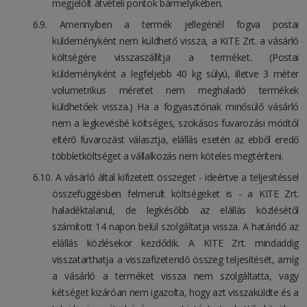
megjelölt átvételi pontok bármelyikében.
Amennyiben a termék jellegénél fogva postai
küldeményként nem küldhető vissza, a KITE Zrt. a vásárló
költségére visszaszállítja a terméket. (Postai
küldeményként a legfeljebb 40 kg súlyú, illetve 3 méter
volumetrikus méretet nem meghaladó termékek
küldhetőek vissza.) Ha a fogyasztónak minősülő vásárló
nem a legkevésbé költséges, szokásos fuvarozási módtól
eltérő fuvarozást választja, elállás esetén az ebből eredő
többletköltséget a vállalkozás nem köteles megtéríteni.
A vásárló által kifizetett összeget - ideértve a teljesítéssel
összefüggésben felmerült költségeket is - a KITE Zrt.
haladéktalanul, de legkésőbb az elállás közlésétől
számított 14 napon belül szolgáltatja vissza. A határidő az
elállás közlésekor kezdődik. A KITE Zrt. mindaddig
visszatarthatja a visszafizetendő összeg teljesítését, amíg
a vásárló a terméket vissza nem szolgáltatta, vagy
kétséget kizáróan nem igazolta, hogy azt visszaküldte és a