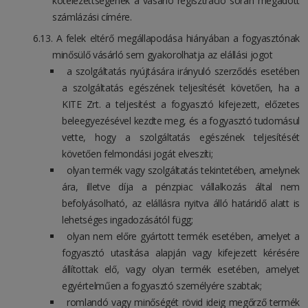
kötelezettségének a vásárló regisztráció során megadott
számlázási címére.
A felek eltérő megállapodása hiányában a fogyasztónak
minősülő vásárló sem gyakorolhatja az elállási jogot
a szolgáltatás nyújtására irányuló szerződés esetében
a szolgáltatás egészének teljesítését követően, ha a
KITE Zrt. a teljesítést a fogyasztó kifejezett, előzetes
beleegyezésével kezdte meg, és a fogyasztó tudomásul
vette, hogy a szolgáltatás egészének teljesítését
követően felmondási jogát elveszíti;
olyan termék vagy szolgáltatás tekintetében, amelynek
ára, illetve díja a pénzpiac vállalkozás által nem
befolyásolható, az elállásra nyitva álló határidő alatt is
lehetséges ingadozásától függ;
olyan nem előre gyártott termék esetében, amelyet a
fogyasztó utasítása alapján vagy kifejezett kérésére
állítottak elő, vagy olyan termék esetében, amelyet
egyértelműen a fogyasztó személyére szabtak;
romlandó vagy minőségét rövid ideig megőrző termék