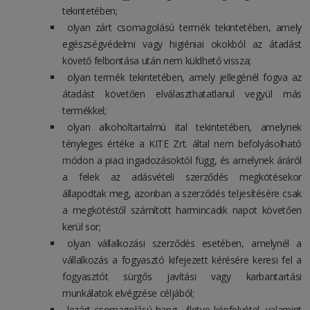
tekintetében;
olyan zárt csomagolású termék tekintetében, amely
egészségvédelmi vagy higiéniai okokból az átadást
követő felbontása után nem küldhető vissza;
olyan termék tekintetében, amely jellegénél fogva az
átadást követően elválaszthatatlanul vegyül más
termékkel;
olyan alkoholtartalmú ital tekintetében, amelynek
tényleges értéke a KITE Zrt. által nem befolyásolható
módon a piaci ingadozásoktól függ, és amelynek áráról
a felek az adásvételi szerződés megkötésekor
állapodtak meg, azonban a szerződés teljesítésére csak
a megkötéstől számított harmincadik napot követően
kerül sor;
olyan vállalkozási szerződés esetében, amelynél a
vállalkozás a fogyasztó kifejezett kérésére keresi fel a
fogyasztót sürgős javítási vagy karbantartási
munkálatok elvégzése céljából;
lezárt csomagolású hang-, illetve képfelvétel, valamint