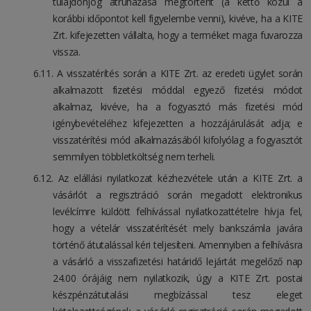
tulajdonjog átruházása megtörtént (a kettő közül a
korábbi időpontot kell figyelembe venni), kivéve, ha a KITE
Zrt. kifejezetten vállalta, hogy a terméket maga fuvarozza
vissza.
A visszatérítés során a KITE Zrt. az eredeti ügylet során
alkalmazott fizetési móddal egyező fizetési módot
alkalmaz, kivéve, ha a fogyasztó más fizetési mód
igénybevételéhez kifejezetten a hozzájárulását adja; e
visszatérítési mód alkalmazásából kifolyólag a fogyasztót
semmilyen többletköltség nem terheli.
Az elállási nyilatkozat kézhezvétele után a KITE Zrt. a
vásárlót a regisztráció során megadott elektronikus
levélcímre küldött felhívással nyilatkozattételre hívja fel,
hogy a vételár visszatérítését mely bankszámla javára
történő átutalással kéri teljesíteni. Amennyiben a felhívásra
a vásárló a visszafizetési határidő lejártát megelőző nap
24.00 órájáig nem nyilatkozik, úgy a KITE Zrt. postai
készpénzátutalási megbízással tesz eleget