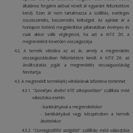
általános forgalmi adóval növelt ár egyaránt feltüntetésre
kerül). Ezen ár nem tartalmazza a szállítás, esetleges
összeszerelés, beüzemelés költségeit. Az ajánlati ár a
honlapon történő megjelenítése pillanatában érvényes és
csak akkor válik véglegessé, ha azt a KITE Zrt. a
megrendelést követően visszaigazolja.
A termék vételára az az ár, amely a megrendelés
visszaigazolásában feltüntetésre került. A KITE Zrt. az
árváltoztatás jogát a megrendelés visszaigazolásáig
fenntartja.
A megrendelt termék(ek) vételárának kifizetése történhet
"
Személyes átvétel KITE alközpontban
" szállítási mód
választása esetén
- bankkártyával a megrendeléskor
- bankkártyával vagy készpénzben a termék
átvételekor
"
Csomagszállító szolgálat
" szállítási mód választása