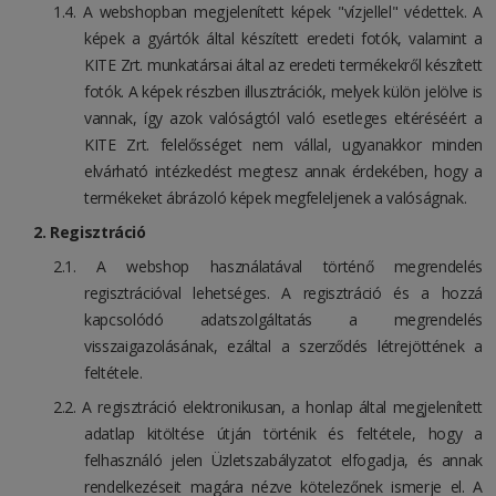
A webshopban megjelenített képek "vízjellel" védettek. A
képek a gyártók által készített eredeti fotók, valamint a
KITE Zrt. munkatársai által az eredeti termékekről készített
fotók. A képek részben illusztrációk, melyek külön jelölve is
vannak, így azok valóságtól való esetleges eltéréséért a
KITE Zrt. felelősséget nem vállal, ugyanakkor minden
elvárható intézkedést megtesz annak érdekében, hogy a
termékeket ábrázoló képek megfeleljenek a valóságnak.
Regisztráció
A webshop használatával történő megrendelés
regisztrációval lehetséges. A regisztráció és a hozzá
kapcsolódó adatszolgáltatás a megrendelés
visszaigazolásának, ezáltal a szerződés létrejöttének a
feltétele.
A regisztráció elektronikusan, a honlap által megjelenített
adatlap kitöltése útján történik és feltétele, hogy a
felhasználó jelen Üzletszabályzatot elfogadja, és annak
rendelkezéseit magára nézve kötelezőnek ismerje el. A