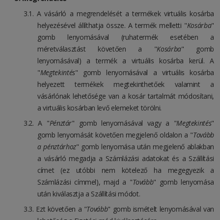
A vásárló a megrendelését a termékek virtuális kosárba
helyezésével állíthatja össze. A termék melletti "
Kosárba
"
gomb lenyomásával (ruhatermék esetében a
méretválasztást követően a "
Kosárba
" gomb
lenyomásával) a termék a virtuális kosárba kerül. A
"
Megtekintés
" gomb lenyomásával a virtuális kosárba
helyezett termékek megtekinthetőek valamint a
vásárlónak lehetősége van a kosár tartalmát módosítani,
a virtuális kosárban levő elemeket törölni.
A "
Pénztár
" gomb lenyomásával vagy a "
Megtekintés
"
gomb lenyomását követően megjelenő oldalon a "
Tovább
a pénztárhoz
" gomb lenyomása után megjelenő ablakban
a vásárló megadja a Számlázási adatokat és a Szállítási
címet (ez utóbbi nem kötelező ha megegyezik a
Számlázási címmel), majd a "
Tovább
" gomb lenyomása
után kiválasztja a Szállítási módot.
Ezt követően a "
Tovább
" gomb ismételt lenyomásával van