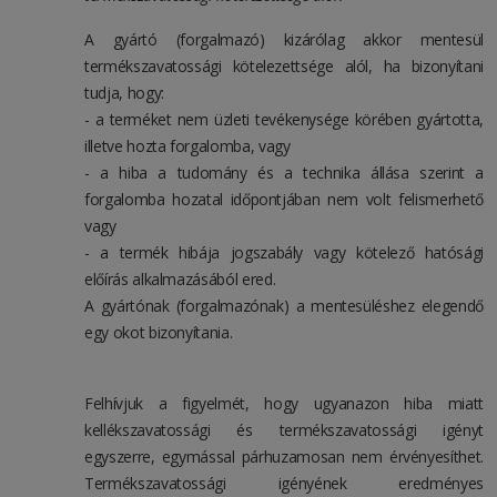
A gyártó (forgalmazó) kizárólag akkor mentesül
termékszavatossági kötelezettsége alól, ha bizonyítani
tudja, hogy:
- a terméket nem üzleti tevékenysége körében gyártotta,
illetve hozta forgalomba, vagy
- a hiba a tudomány és a technika állása szerint a
forgalomba hozatal időpontjában nem volt felismerhető
vagy
- a termék hibája jogszabály vagy kötelező hatósági
előírás alkalmazásából ered.
A gyártónak (forgalmazónak) a mentesüléshez elegendő
egy okot bizonyítania.
Felhívjuk a figyelmét, hogy ugyanazon hiba miatt
kellékszavatossági és termékszavatossági igényt
egyszerre, egymással párhuzamosan nem érvényesíthet.
Termékszavatossági igényének eredményes