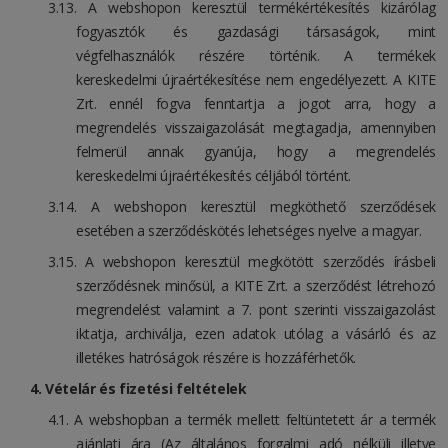
A webshopon keresztül termékértékesítés kizárólag
fogyasztók és gazdasági társaságok, mint
végfelhasználók részére történik. A termékek
kereskedelmi újraértékesítése nem engedélyezett. A KITE
Zrt. ennél fogva fenntartja a jogot arra, hogy a
megrendelés visszaigazolását megtagadja, amennyiben
felmerül annak gyanúja, hogy a megrendelés
kereskedelmi újraértékesítés céljából történt.
A webshopon keresztül megköthető szerződések
esetében a szerződéskötés lehetséges nyelve a magyar.
A webshopon keresztül megkötött szerződés írásbeli
szerződésnek minősül, a KITE Zrt. a szerződést létrehozó
megrendelést valamint a 7. pont szerinti visszaigazolást
iktatja, archiválja, ezen adatok utólag a vásárló és az
illetékes hatróságok részére is hozzáférhetők.
Vételár és fizetési feltételek
A webshopban a termék mellett feltüntetett ár a termék
ajánlati ára (Az általános forgalmi adó nélküli illetve