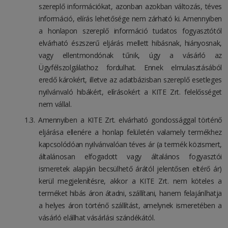
szereplő információkat, azonban azokban változás, téves
információ, elírás lehetősége nem zárható ki. Amennyiben
a honlapon szereplő információ tudatos fogyasztótól
elvárható észszerű eljárás mellett hibásnak, hiányosnak,
vagy ellentmondónak tűnik, úgy a vásárló az
Ügyfélszolgálathoz fordulhat. Ennek elmulasztásából
eredő károkért, illetve az adatbázisban szereplő esetleges
nyilvánvaló hibákért, elírásokért a KITE Zrt. felelősséget
nem vállal.
Amennyiben a KITE Zrt. elvárható gondossággal történő
eljárása ellenére a honlap felületén valamely termékhez
kapcsolódóan nyilvánvalóan téves ár (a termék közismert,
általánosan elfogadott vagy általános fogyasztói
ismeretek alapján becsülhető árától jelentősen eltérő ár)
kerül megjelenítésre, akkor a KITE Zrt. nem köteles a
terméket hibás áron átadni, szállítani, hanem felajánlhatja
a helyes áron történő szállítást, amelynek ismeretében a
vásárló elállhat vásárlási szándékától.