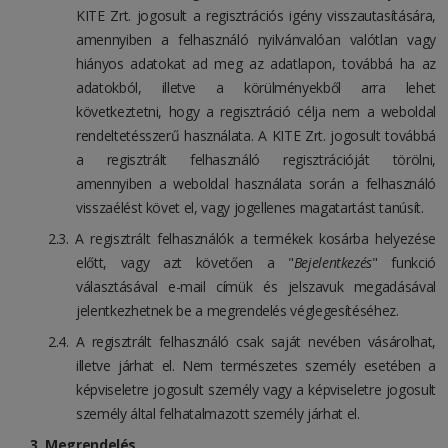
KITE Zrt. jogosult a regisztrációs igény visszautasítására,
amennyiben a felhasználó nyilvánvalóan valótlan vagy
hiányos adatokat ad meg az adatlapon, továbbá ha az
adatokból, illetve a körülményekből arra lehet
következtetni, hogy a regisztráció célja nem a weboldal
rendeltetésszerű használata. A KITE Zrt. jogosult továbbá
a regisztrált felhasználó regisztrációját törölni,
amennyiben a weboldal használata során a felhasználó
visszaélést követ el, vagy jogellenes magatartást tanúsít.
A regisztrált felhasználók a termékek kosárba helyezése
előtt, vagy azt követően a "
Bejelentkezés
" funkció
választásával e-mail címük és jelszavuk megadásával
jelentkezhetnek be a megrendelés véglegesítéséhez.
A regisztrált felhasználó csak saját nevében vásárolhat,
illetve járhat el. Nem természetes személy esetében a
képviseletre jogosult személy vagy a képviseletre jogosult
személy által felhatalmazott személy járhat el.
Megrendelés