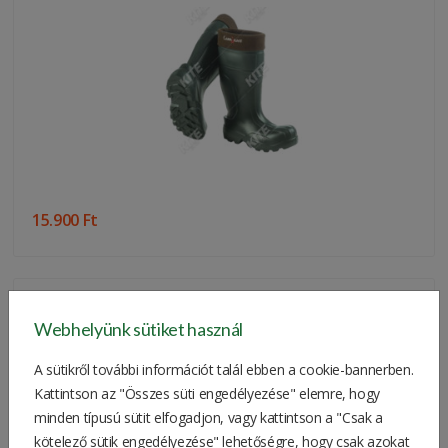
15.900 Ft
Wildtierschreck LPG-Kanone
Webhelyünk sütiket használ
A sütikről további információt talál ebben a cookie-bannerben.
Kattintson az "Összes süti engedélyezése" elemre, hogy
minden típusú sütit elfogadjon, vagy kattintson a "Csak a
kötelező sütik engedélyezése" lehetőségre, hogy csak azokat