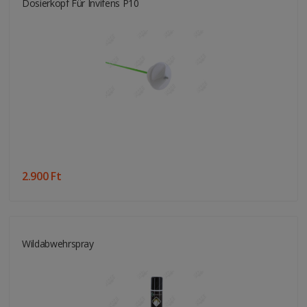
Dosierkopf Für Invifens P10
2.900 Ft
Wildabwehrspray