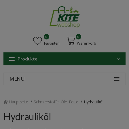
0
0
Favoriten
Warenkorb
Produkte
MENU
Hauptseite
Schmierstoffe, Öle, Fette
Hydrauliköl
Hydrauliköl