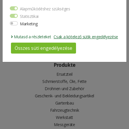
Kontakt uns
Alapműködéshez szükséges
+36 (54) 525-655
|
webshop@kite.hu
Statisztikai
Marketing
Folge uns
Mutasd a részleteket
Csak a kötelező sütik engedélyezése
Seien Sie der Erste, der über unsere neuesten Nachrichten informiert wird.
Összes süti engedélyezése
Produkte
Ersatzteil
Schmierstoffe, Öle, Fette
Drohnen und Zubehör
Geschenk- und Bekleidungsartikel
Gartenbau
Fahrzeugtechnik
Werkstatt
Messgeräte