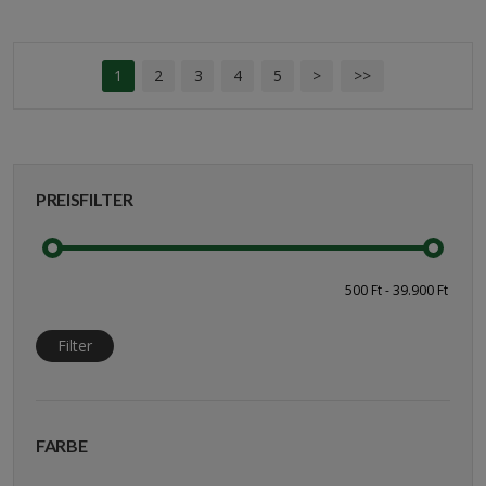
1
2
3
4
5
>
>>
PREISFILTER
Filter
FARBE