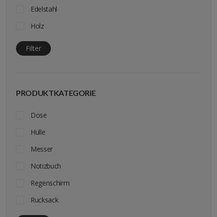
Edelstahl
Holz
Kunststoff
Filter
Leder
Leinwand
PRODUKTKATEGORIE
Metall
Porzellan
Dose
Hülle
Messer
Notizbuch
Regenschirm
Rucksack
Schlüsselband