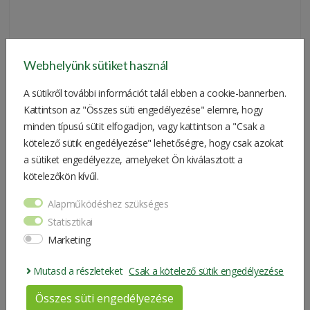
1.800 Ft
Webhelyünk sütiket használ
A sütikről további információt talál ebben a cookie-bannerben.
Kattintson az "Összes süti engedélyezése" elemre, hogy
minden típusú sütit elfogadjon, vagy kattintson a "Csak a
John Deere Metallschlüsselanhänger
kötelező sütik engedélyezése" lehetőségre, hogy csak azokat
a sütiket engedélyezze, amelyeket Ön kiválasztott a
AUSLAUFPRODUKT
kötelezőkön kívűl.
Alapműködéshez szükséges
Statisztikai
Marketing
Mutasd a részleteket
Csak a kötelező sütik engedélyezése
Összes süti engedélyezése
1.900 Ft