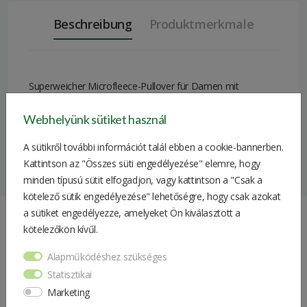
Beschreibung
Produktmerkmale
Superweicher Microfleece-Pullover für Damen mit
Reißverschluss. Kontrastnähte und John Deere Logostick
Webhelyünk sütiket használ
am oberen, linken Arm. Material: 100% Polyester.
A sütikről további információt talál ebben a cookie-bannerben.
Größe
XL
Kattintson az "Összes süti engedélyezése" elemre, hogy
Geschlecht
minden típusú sütit elfogadjon, vagy kattintson a "Csak a
Damen
(männlich/weiblich)
kötelező sütik engedélyezése" lehetőségre, hogy csak azokat
a sütiket engedélyezze, amelyeket Ön kiválasztott a
Materialien
100% Polyester
kötelezőkön kívűl.
Ähnliche Produkte
Farbe
Schwarz
Alapműködéshez szükséges
Produktkategorie
Pullover
Statisztikai
Damen T-Shirt
Marketing
Marke
John Deere