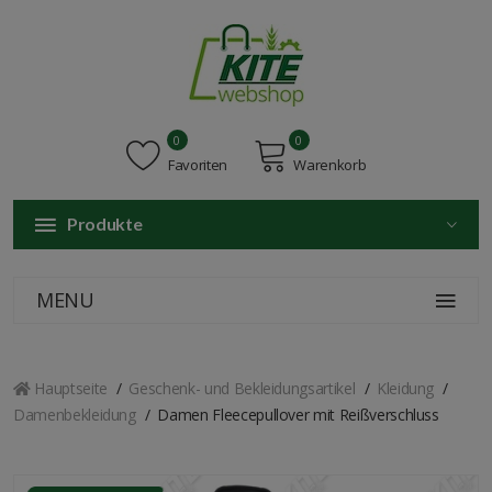
0
0
Favoriten
Warenkorb
Produkte
MENU
Hauptseite
Geschenk- und Bekleidungsartikel
Kleidung
Damenbekleidung
Damen Fleecepullover mit Reißverschluss