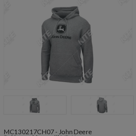
MC130217CH07 - John Deere