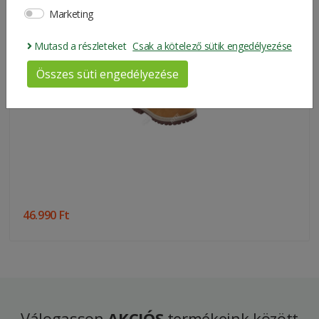
Farbe
Grau
Marketing
Skechers-Schuhe Für Herren
Produktkategorie
Pullover
Mutasd a részleteket
Csak a kötelező sütik engedélyezése
Marke
John Deere
Összes süti engedélyezése
Gewicht
0.64 kg
Packungsgrösse
45*33*6 cm
46.990 Ft
Válogasson
AKCIÓS
termékeink között