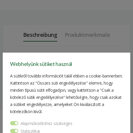
Beschreibung
Produktmerkmale
Dunkelgraues John Deere Kapuzensweatshirt aus Fleece
Webhelyünk sütiket használ
mit Markenlogo-Siebdruck auf der Brust. Material: 60 %
A sütikről további információt talál ebben a cookie-bannerben.
Baumwolle, 40 % Polyester.
Kattintson az "Összes süti engedélyezése" elemre, hogy
Größe
2XL
minden típusú sütit elfogadjon, vagy kattintson a "Csak a
kötelező sütik engedélyezése" lehetőségre, hogy csak azokat
Geschlecht
Herren
a sütiket engedélyezze, amelyeket Ön kiválasztott a
(männlich/weiblich)
kötelezőkön kívűl.
60% Baumwolle, 40%
Materialien
Alapműködéshez szükséges
Ähnliche Produkte
Polyester
Statisztikai