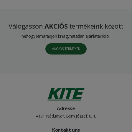
Válogasson
AKCIÓS
termékeink között
nehogy lemaradjon kihagyhatatlan ajánlatainkról!
AKCIÓS TERMÉKEK
Adresse
4181 Nádudvar, Bem József. u. 1.
Kontakt uns