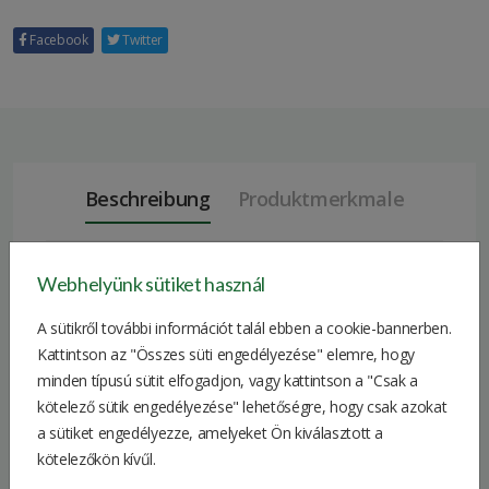
Facebook
Twitter
Beschreibung
Produktmerkmale
Webhelyünk sütiket használ
Skechers Herrenstiefel verfügt über Relaxed Fit-
Schnürsenkel, ein wasserdichtes Obermaterial aus Leder,
A sütikről további információt talál ebben a cookie-bannerben.
einen gepolsterten Kragen und eine gepolsterte Skechers
Kattintson az "Összes süti engedélyezése" elemre, hogy
Air-Cooled Memory Foam-Einlegesohle.
minden típusú sütit elfogadjon, vagy kattintson a "Csak a
kötelező sütik engedélyezése" lehetőségre, hogy csak azokat
39.5, 41, 41.5, 42, 42.5,
a sütiket engedélyezze, amelyeket Ön kiválasztott a
Größe
43, 44, 45
kötelezőkön kívűl.