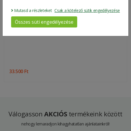
Marke
John Deere
Mutasd a részleteket
Csak a kötelező sütik engedélyezése
Gewicht
0.3 kg
Összes süti engedélyezése
Packungsgrösse
30*22*2 cm
33.500 Ft
Válogasson
AKCIÓS
termékeink között
nehogy lemaradjon kihagyhatatlan ajánlatainkról!