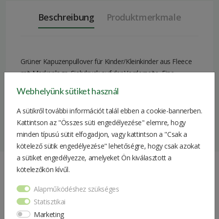
Beschreibung
Produktmerkmale
Grüner Kapuzenpullover für Kinder/Kleinkinder aus Fleece
mit Markenlogo-Siebdruck auf der Vorderseite. Eine
hinreißende Ergänzung im Kleiderschrank jedes Kindes.
Webhelyünk sütiket használ
Material: 100% Baumwolle.
A sütikről további információt talál ebben a cookie-bannerben.
Größe
86/92
Kattintson az "Összes süti engedélyezése" elemre, hogy
minden típusú sütit elfogadjon, vagy kattintson a "Csak a
Geschlecht
unisex
kötelező sütik engedélyezése" lehetőségre, hogy csak azokat
(männlich/weiblich)
a sütiket engedélyezze, amelyeket Ön kiválasztott a
Materialien
100% Baumwolle
kötelezőkön kívűl.
Ähnliche Produkte
Farbe
Grün
Alapműködéshez szükséges
Statisztikai
Produktkategorie
Pullover
Marketing
John Deere Overall Für Kinder