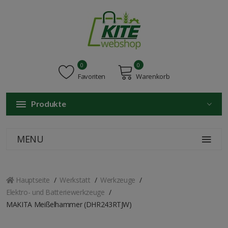
0
0
Favoriten
Warenkorb
Produkte
MENU
Hauptseite
Werkstatt
Werkzeuge
Elektro- und Batteriewerkzeuge
MAKITA Meißelhammer (DHR243RTJW)