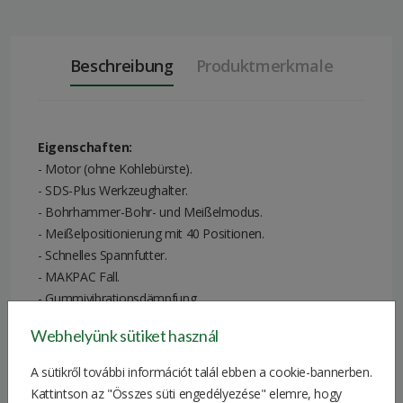
Beschreibung
Produktmerkmale
Eigenschaften:
- Motor (ohne Kohlebürste).
- SDS-Plus Werkzeughalter.
- Bohrhammer-Bohr- und Meißelmodus.
- Meißelpositionierung mit 40 Positionen.
- Schnelles Spannfutter.
- MAKPAC Fall.
- Gummivibrationsdämpfung.
- Einstellbare Tiefeneinstellung.
Webhelyünk sütiket használ
Technische Spezifikationen:
A sütikről további információt talál ebben a cookie-bannerben.
Batterie: 18 V / 5.0 Ah
Kattintson az "Összes süti engedélyezése" elemre, hogy