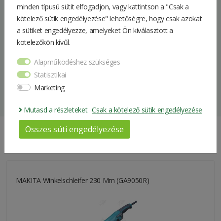
Geschwindigkeit: 0 - 950/min
minden típusú sütit elfogadjon, vagy kattintson a "Csak a
Anzahl der Hübe: 0 - 4.700/min
kötelező sütik engedélyezése" lehetőségre, hogy csak azokat
Erfassen: Sie SDS-Plus
a sütiket engedélyezze, amelyeket Ön kiválasztott a
Aufprallenergie: 2,0 J
kötelezőkön kívűl.
Gewicht: 3,7 kg
Abmessungen (LxBxH): 353x85x213 mm
Alapműködéshez szükséges
Statisztikai
Hersteller
Makita
Marketing
Gewicht
5 kg
Mutasd a részleteket
Csak a kötelező sütik engedélyezése
Packungsgrösse
80*50*15 cm
Összes süti engedélyezése
Ähnliche Produkte
MAKITA Winkelschleifer 230 Mm (GA9050R)