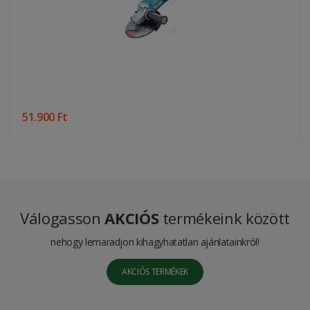
51.900 Ft
Válogasson
AKCIÓS
termékeink között
nehogy lemaradjon kihagyhatatlan ajánlatainkról!
AKCIÓS TERMÉKEK