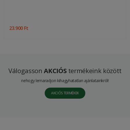
23.900 Ft
Válogasson
AKCIÓS
termékeink között
nehogy lemaradjon kihagyhatatlan ajánlatainkról!
AKCIÓS TERMÉKEK