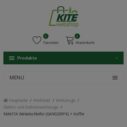
0
0
Favoriten
Warenkorb
Produkte
MENU
Hauptseite
Werkstatt
Werkzeuge
Elektro- und Batteriewerkzeuge
MAKITA Winkelschleifer (GA9020RFK) + Koffer