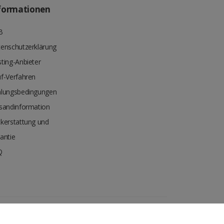
formationen
B
enschutzerklärung
ting-Anbieter
f-Verfahren
lungsbedingungen
sandinformation
kerstattung und
antie
Q