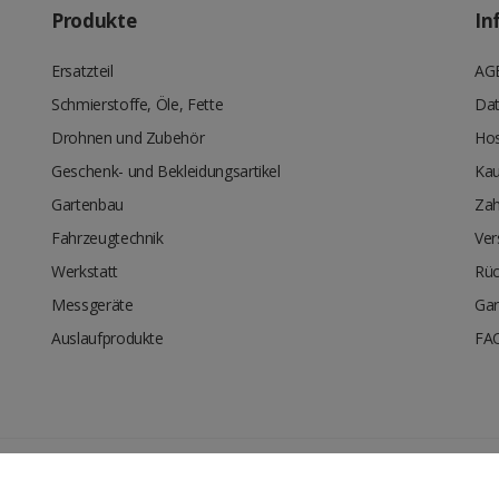
Produkte
In
Ersatzteil
AG
Schmierstoffe, Öle, Fette
Dat
Drohnen und Zubehör
Hos
Geschenk- und Bekleidungsartikel
Kau
Gartenbau
Zah
Fahrzeugtechnik
Ver
Werkstatt
Rüc
Messgeräte
Gar
Auslaufprodukte
FA