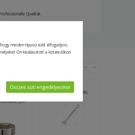
ofessionelle Qualität.
 hogy minden típusú sütit elfogadjon,
melyeket Ön kiválasztott a kötelezőkön
Összes süti engedélyezése
Standard
Ring-Maulschlüssel (36)
Verlängerun
eleinsätze (26
Außenvierka