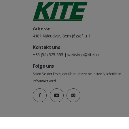
Adresse
4181 Nádudvar, Bem József. u. 1.
Kontakt uns
+36 (54) 525-655
|
webshop@kite.hu
Folge uns
Seien Sie der Erste, der über unsere neuesten Nachrichten
informiert wird.
Copyright © 2026
KITE Zrt.
Minden Jog Fenntartva.