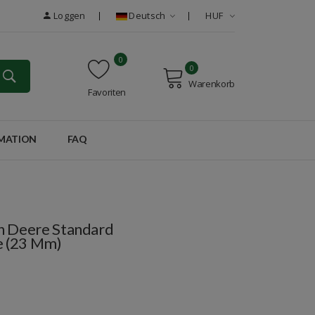
Loggen
Deutsch
HUF
0
0
Warenkorb
Favoriten
MATION
FAQ
 Deere Standard
e (23 Mm)