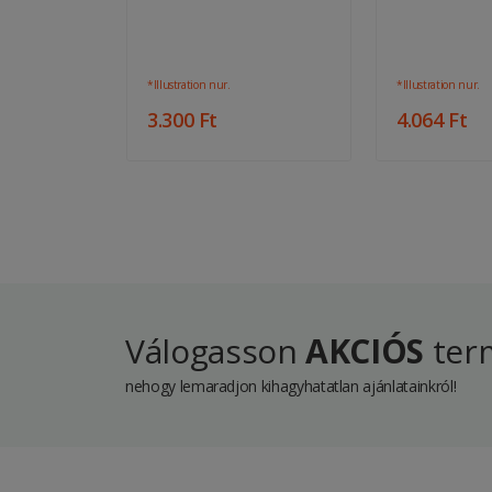
*Illustration nur.
*Illustration nur.
3.300 Ft
4.064 Ft
Válogasson
AKCIÓS
term
nehogy lemaradjon kihagyhatatlan ajánlatainkról!