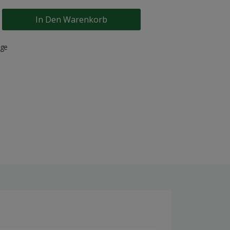
In Den Warenkorb
age