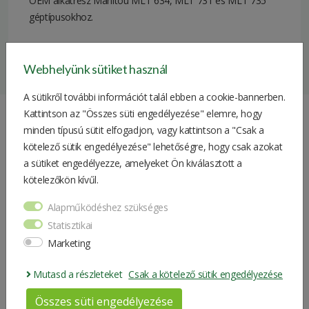
OEM alkatrész Manitou MLT 634, MLT 731 és MLT 735
géptípusokhoz.
Alkatrésztípus
eredeti
Webhelyünk sütiket használ
Felhasználási
szűrő
terület
A sütikről további információt talál ebben a cookie-bannerben.
Kattintson az "Összes süti engedélyezése" elemre, hogy
Márka
Manitou
minden típusú sütit elfogadjon, vagy kattintson a "Csak a
Hasonló Termékek
Súly
0.6 kg
kötelező sütik engedélyezése" lehetőségre, hogy csak azokat
a sütiket engedélyezze, amelyeket Ön kiválasztott a
Csomagolási
20*11*11 cm
kötelezőkön kívűl.
Üzemanyagszűrő
méret
Alapműködéshez szükséges
Statisztikai
Marketing
Mutasd a részleteket
Csak a kötelező sütik engedélyezése
Összes süti engedélyezése