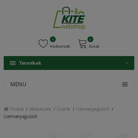
0
0
Kedvencek
Kosár
Termékek
MENU
Főoldal
Alkatrészek
Szűrők
Üzemanyagszűrő
Üzemanyagszűrő