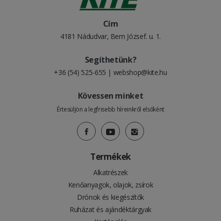
Cím
4181 Nádudvar, Bem József. u. 1.
Segíthetünk?
+36 (54) 525-655
|
webshop@kite.hu
Kövessen minket
Értesüljön a legfrisebb híreinkről elsőként
Termékek
Alkatrészek
Kenőanyagok, olajok, zsírok
Drónok és kiegészítők
Ruházat és ajándéktárgyak