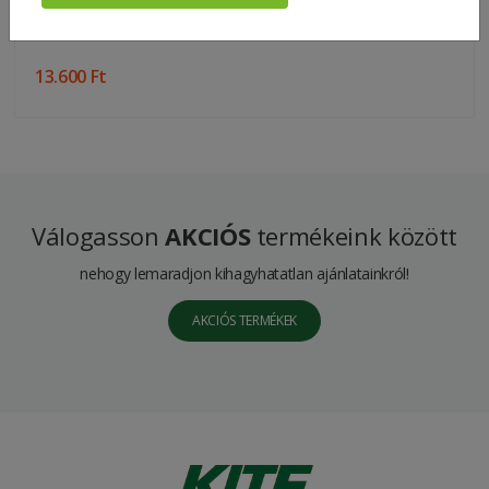
13.600 Ft
Válogasson
AKCIÓS
termékeink között
nehogy lemaradjon kihagyhatatlan ajánlatainkról!
AKCIÓS TERMÉKEK