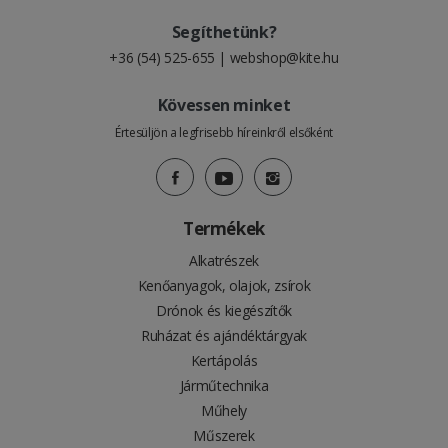
Segíthetünk?
+36 (54) 525-655
|
webshop@kite.hu
Kövessen minket
Értesüljön a legfrisebb híreinkről elsőként
Termékek
Alkatrészek
Kenőanyagok, olajok, zsírok
Drónok és kiegészítők
Ruházat és ajándéktárgyak
Kertápolás
Járműtechnika
Műhely
Műszerek