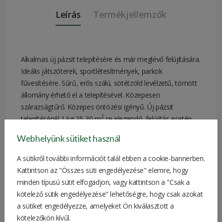
Leírás
Termékjellemzők
Alkalmas új pázsit telepítésére és már meglévő felújítására.
Ideális játszóterek, sportlétesítmények, parkok
fűvesítésére. Sűrű, erős szálú, sötétzöld levélzetű, tömött
állomány érhető el a telepítésével. Közepesen
szárazságtűrő. Közepes öntözési igényű. Új pázsit
2
telepítésénél 1 kg 25-30 m
-re elegendő, felújítás esetén
2
pedig 30-40 m
-re.
Webhelyünk sütiket használ
Összetétel:
A sütikről további információt talál ebben a cookie-bannerben.
Angol perje: 50%
Kattintson az "Összes süti engedélyezése" elemre, hogy
Vörös csenkesz: 30%
minden típusú sütit elfogadjon, vagy kattintson a "Csak a
Réti perje: 20%
kötelező sütik engedélyezése" lehetőségre, hogy csak azokat
a sütiket engedélyezze, amelyeket Ön kiválasztott a
Kiszerelés
5 kg
kötelezőkön kívűl.