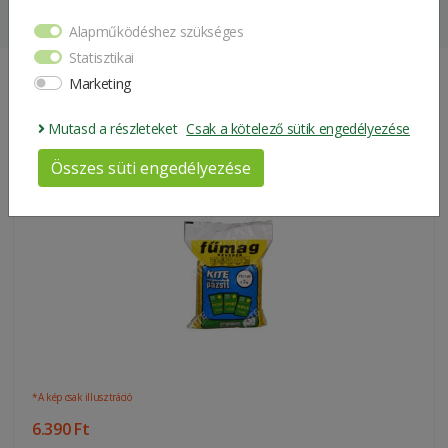
Súly
5 kg
Alapműködéshez szükséges
Csomagolási
Statisztikai
50*35*10 cm
méret
Marketing
Hasonló Termékek
Mutasd a részleteket
Csak a kötelező sütik engedélyezése
Összes süti engedélyezése
Presto Fűmagkeverék (3kg)
*A kép csak illusztráció
6.390 Ft