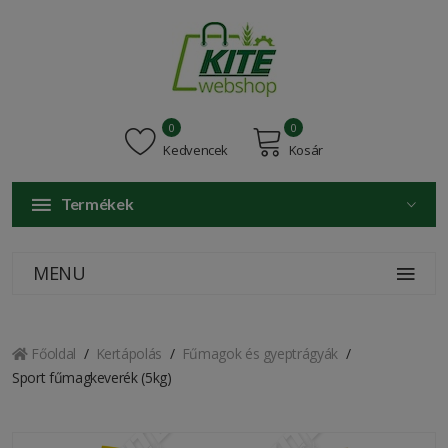
0
0
Kedvencek
Kosár
Termékek
MENU
Főoldal
Kertápolás
Fűmagok és gyeptrágyák
Sport fűmagkeverék (5kg)