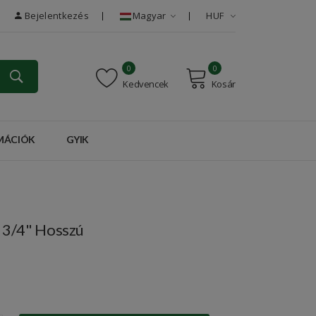
Bejelentkezés
Magyar
HUF
0
0
Kedvencek
Kosár
RMÁCIÓK
GYIK
 3/4" Hosszú