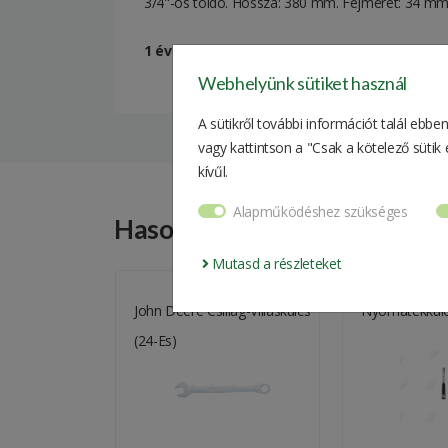
3/4"-os toldó. Hossza: 380 mm. Fejméret: 34 mm
1 év garancia!
Webhelyünk sütiket használ
Gyártó
A sütikről további információt talál ebb
Súly
vagy kattintson a "Csak a kötelező süti
Csomagolási méret
kívűl.
Alapműködéshez szükséges
Hasonló Termékek
Mutasd a részleteket
lag-Villáskulcs
John Deere Csillag-Villáskulcs
Nyomatékkulc
(24-Es)