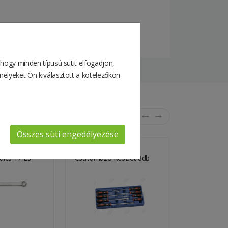
 hogy minden típusú sütit elfogadjon,
melyeket Ön kiválasztott a kötelezőkön
Összes süti engedélyezése
kulcs 17-Es
Csavarhúzó Készlet 8db
Csillag-Villá