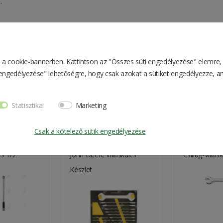
.
BETA
en a cookie-bannerben. Kattintson az "Összes süti engedélyezése" elemre,
1 kg
k engedélyezése" lehetőségre, hogy csak azokat a sütiket engedélyezze, a
38*4*4 cm
Statisztikai
Marketing
Csak a kötelező sütik engedélyezése
s 1/2"
John Deere Villáskulcs
Csillag-Villás
Készlet