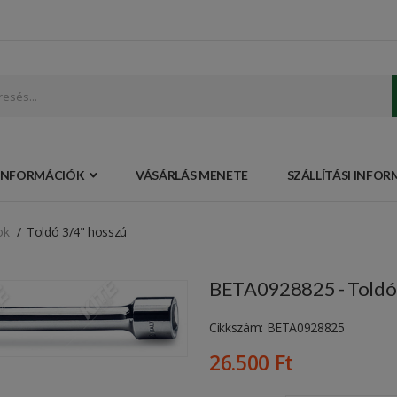
INFORMÁCIÓK
VÁSÁRLÁS MENETE
SZÁLLÍTÁSI INFO
ok
Toldó 3/4" hosszú
BETA0928825 - Toldó
Cikkszám: BETA0928825
26.500 Ft