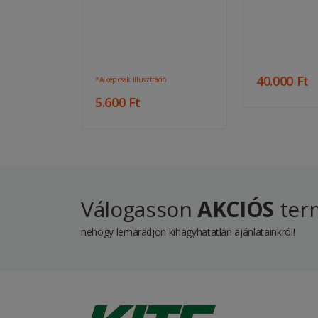
40.000 Ft
ió
*A kép csak illusztráció
5.600 Ft
Válogasson
AKCIÓS
term
nehogy lemaradjon kihagyhatatlan ajánlatainkról!