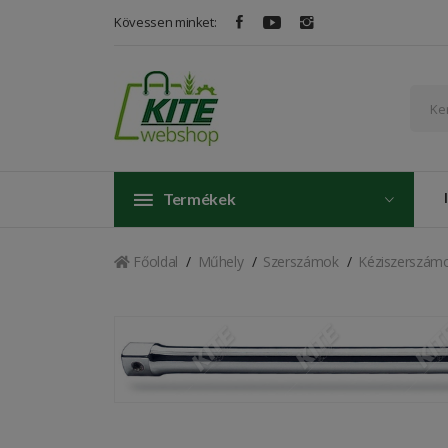
Kövessen minket:
Termékek
Főoldal
Műhely
Szerszámok
Kéziszerszám