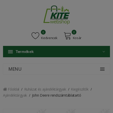
0
0
Kedvencek
Kosár
Termékek
MENU
Főoldal
Ruházat és ajándéktárgyak
Kiegészítők
Ajándéktárgyak
John Deere rendszámtáblatartó