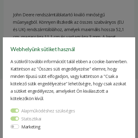
John Deere rendszámtáblatartó kiváló minőségű
műanyagból. Könnyen illszkedik az összes szabványos (EU
és UK) rendszámtáblához, amelyek maximális hossza 52,1
cm, magassága 11,1 cm és vastagsága 3 mm. A keret
mérete: 54,3 cm x 14,4 cm.
Webhelyünk sütiket használ
Márka
John Deere
A sütikről további információt talál ebben a cookie-bannerben.
Kattintson az "Összes süti engedélyezése" elemre, hogy
Súly
0.2 kg
minden típusú sütit elfogadjon, vagy kattintson a "Csak a
Csomagolási
kötelező sütik engedélyezése" lehetőségre, hogy csak azokat
59*15*1 cm
méret
a sütiket engedélyezze, amelyeket Ön kiválasztott a
Hasonló Termékek
kötelezőkön kívűl.
Alapműködéshez szükséges
Statisztikai
Kramer Kulacs
Marketing