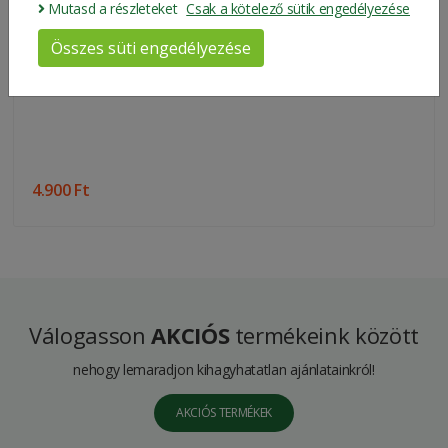
Mutasd a részleteket
Csak a kötelező sütik engedélyezése
Összes süti engedélyezése
4.900 Ft
Válogasson
AKCIÓS
termékeink között
nehogy lemaradjon kihagyhatatlan ajánlatainkról!
AKCIÓS TERMÉKEK